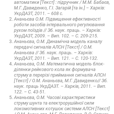
автоматики [Текст] : підручник / М.М. Бабаєв,
М.Г. Давиденко, Г.І. Загарій [та ін.] – Харків:
УкрДАЗТ, 2011. – 608 с.
Ананьєва О.М. Підвищення ефективності
роботи засобів інтервального регулювання
рухом поїздів // Зб. наук. праць. – Харків:
УкрДАЗТ, 2009. – Вип. 102. – С. 209-215.
Ананьєва, О.М. Динамічна модель каналу
передачі сигналів АЛСН [Текст] / О.М.
Ананьєва // Зб. наук. праць. – Харків:
УкрДАЗТ, 2011. – Вип. 121. – С. 120-132.
Ананьєва, О.М. Математична модель блок-
ділянки рейкового кола як формувача
струму в перерізі приймання сигналів АЛСН
[Текст] / О.М. Ананьєва, М.Г. Давиденко// Зб.
наук. праць УкрДАЗТ. – Харків, 2011. – Вип.
122. – С. 43-51.
Ананьєва, О.М. Часові характеристики
струму шунта та електрорушійної сили
локомотивних котушок системи АЛСН [Текст]