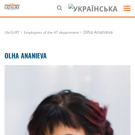
Olha Ananieva
UkrSURT
Employees of the AT department
OLHA ANANIEVA