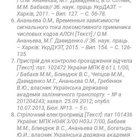
/ О.М. Ананьєва, М.Г. Давиденко, В.О. Сотник,
М.М. Бабаєв// Зб. наук. праць УкрДАЗТ. –
Харків, 2011. – Вип. 127. – С. 56-78.
Ананьева О.М., Временные зависимости
сигнального тока локомотивного приемника
числовых кодов АЛСН [Текст] / О.М.
Ананьева, М.Г. Давиденко // Зб. наук. праць.
– Харків: УкрДУЗТ, 2015. – Вип. 154. – С. 126-
135.
Пристрій для контролю проходження відчепа
[Текст]: пат. 102472 України МПК B 61 L 1/00,
/ Бабаєв М.М., Блиндюк В.С., Чепцов М.М.,
Давиденко М.Г., Ананьєва О.М., Гребенюк
В.Ю.; власник Українська державна
академія залізничного транспорту. – № а
201204243; заявл. 25.09.2012; опубл.
10.07.2013, Бюл. №13. – 5 с.
Стрілочний електропривід [Текст]: пат 101436
України: МПК Н04К 3/00 H03J 7/00, Бабаев
М.М., Блиндюк В.С., Ананьева О.М., Богатырь
Ю.И.; власник Українська держвна академія