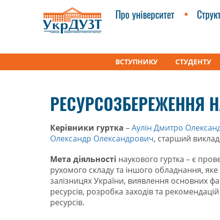
Про університет
Струк
ВСТУПНИКУ
СТУДЕНТУ
УкрДУЗТ
Факультети
Студентські наукові гу
РЕСУРСОЗБЕРЕЖЕННЯ Н
Керівники гуртка
–
Аулін Дмитро Олексан
Олександр Олександрович
, старший виклад
Мета діяльності
наукового гуртка – є пров
рухомого складу та іншого обладнання, яке 
залізницях України, виявлення основних фак
ресурсів, розробка заходів та рекомендаці
ресурсів.