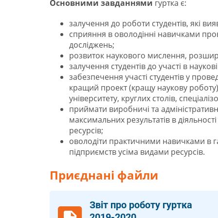
Основними завданнями
гуртка є:
залучення до роботи студентів, які вия
сприяння в оволодінні навичками про
досліджень;
розвиток наукового мислення, розшире
залучення студентів до участі в науко
забезпечення участі студентів у прове
кращий проект (кращу наукову роботу)
університету, круглих столів, спеціалі
приймати виробничі та адміністративн
максимальних результатів в діяльності
ресурсів;
оволодіти практичними навичками в га
підприємств усіма видами ресурсів.
Приєднані файли
Звіт про роботу гуртка
2019-2020