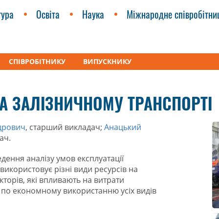
тура
Освіта
Наука
Міжнародне співробітни
СПІВРОБІТНИКУ
ВИПУСКНИКУ
ртки
Ресурсозбереження на залізничному транспорті
А ЗАЛІЗНИЧНОМУ ТРАНСПОРТІ
дрович
, старший викладач;
Анацький
ач.
едення аналізу умов експлуатації
використовує різні види ресурсів на
торів, які впливають на витрати
й по економному використанню усіх видів