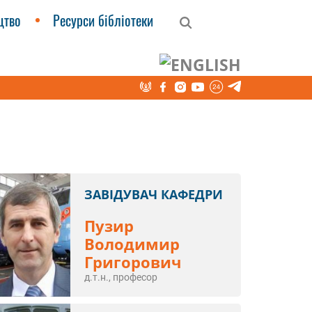
цтво
Ресурси бібліотеки
ЗАВІДУВАЧ КАФЕДРИ
Пузир
Володимир
Григорович
д.т.н., професор