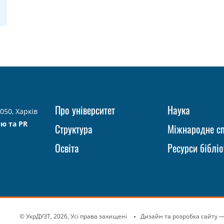
Про університет
Наука
050, Харків
тю та PR
Структура
Міжнародне сп
Освіта
Ресурси бібліо
© УкрДУЗТ, 2026, Усі права захищені
Дизайн та розробка сайту
—