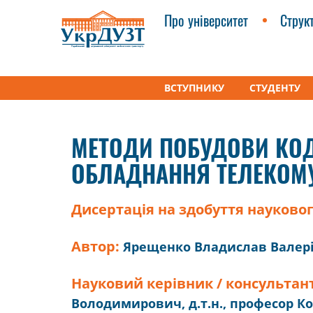
Про університет
Струк
ВСТУПНИКУ
СТУДЕНТУ
УкрДУЗТ
Дисертації
Методи побудови кодів 
МЕТОДИ ПОБУДОВИ КОД
ОБЛАДНАННЯ ТЕЛЕКОМУ
Дисертація на здобуття науковог
Автор:
Ярещенко Владислав Валер
Науковий керівник / консультан
Володимирович, д.т.н., професор К