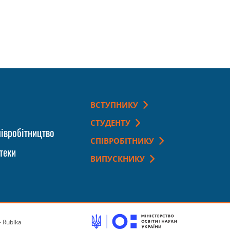
ВСТУПНИКУ
СТУДЕНТУ
івробітництво
СПІВРОБІТНИКУ
теки
ВИПУСКНИКУ
 Rubika