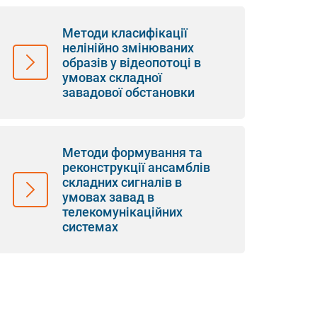
Методи класифікації
нелінійно змінюваних
образів у відеопотоці в
умовах складної
завадової обстановки
Методи формування та
реконструкції ансамблів
складних сигналів в
умовах завад в
телекомунікаційних
системах