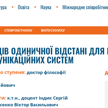
тура
Освіта
Наука
Міжнародне співробітни
СПІВРОБІТНИКУ
ВИПУСКНИКУ
одиничної відстані для енергоефективного обладнання телеком
ІВ ОДИНИЧНОЇ ВІДСТАНІ ДЛЯ
НІКАЦІЙНИХ СИСТЕМ
о ступеня:
А
доктор філософії
ійович
ти:
к.т.н., доцент Індик Сергій
осенко Віктор Васильович