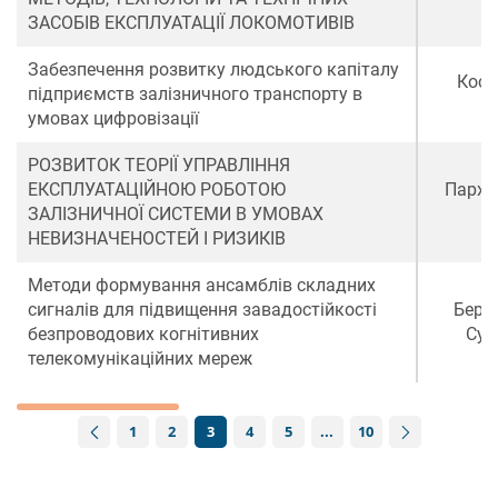
ЗАСОБІВ ЕКСПЛУАТАЦІЇ ЛОКОМОТИВІВ
Забезпечення розвитку людського капіталу
Косі
підприємств залізничного транспорту в
умовах цифровізації
РОЗВИТОК ТЕОРІЇ УПРАВЛІННЯ
ЕКСПЛУАТАЦІЙНОЮ РОБОТОЮ
Пархо
ЗАЛІЗНИЧНОЇ СИСТЕМИ В УМОВАХ
О
НЕВИЗНАЧЕНОСТЕЙ І РИЗИКІВ
Методи формування ансамблів складних
сигналів для підвищення завадостійкості
Берш
безпроводових когнітивних
Сул
телекомунікаційних мереж
1
2
3
4
5
10