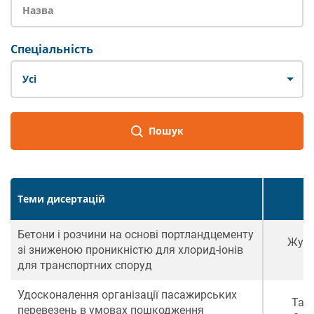
Спеціальність
Усі
Пошук
Теми дисертацій
Бетони і розчини на основі портландцементу
Жура
зі зниженою проникністю для хлорид-іонів
В
для транспортних споруд
Удосконалення організації пасажирських
Тар
перевезень в умовах пошкодження