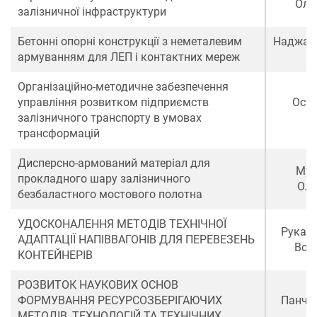
Оле
залізничної інфраструктури
Бетонні опорні конструкції з неметалевим
Наджаф
армуванням для ЛЕП і контактних мереж
Організаційно-методичне забезпечення
управління розвитком підприємств
Остр
залізничного транспорту в умовах
Є
трансформацій
Дисперсно-армований матеріал для
Мур
прокладного шару залізничного
Оле
безбаластного мостового полотна
УДОСКОНАЛЕННЯ МЕТОДІВ ТЕХНІЧНОЇ
Рукав
АДАПТАЦІЇ НАПІВВАГОНІВ ДЛЯ ПЕРЕВЕЗЕНЬ
Вол
КОНТЕЙНЕРІВ
РОЗВИТОК НАУКОВИХ ОСНОВ
ФОРМУВАННЯ РЕСУРСОЗБЕРІГАЮЧИХ
Панче
МЕТОДІВ, ТЕХНОЛОГІЙ ТА ТЕХНІЧНИХ
В