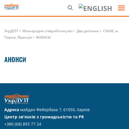
УкрДУЗТ
Міжнародне співробітництво
Два дипломи
CNAM, м.
Анонси
Париж, Франція
АНОНСИ
Адреса
майдан Фейєрбаха 7, 61050, Харків
Центр зв'язків з громадськістю та PR
+380 (68) 893 77 24