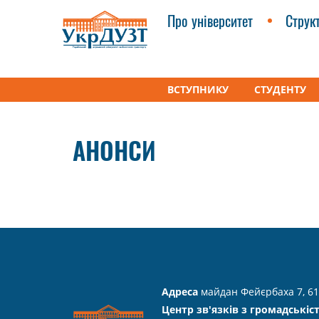
Про університет
Струк
ВСТУПНИКУ
СТУДЕНТУ
УкрДУЗТ
Міжнародне співробітництво
Два 
АНОНСИ
Адреса
майдан Фейєрбаха 7, 61
Центр зв'язків з громадськіс