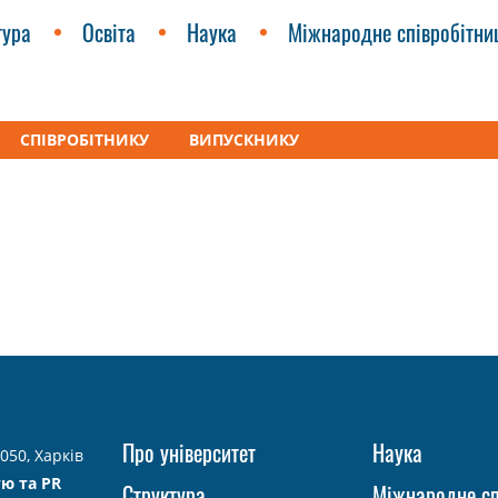
тура
Освіта
Наука
Міжнародне співробітни
СПІВРОБІТНИКУ
ВИПУСКНИКУ
дипломи
PUT м. Познань, Польща
Анонси
Про університет
Наука
050, Харків
тю та PR
Структура
Міжнародне сп