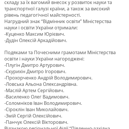
складу за їх вагомий внесок у розвиток науки та
транспортної галузі країни, а також за високий
рівень педагогічної майстерності.
Нагрудний знак “Відмінник освіти” Міністерства
науки і освіти України отримали:
-Куценко Максим Юрієвич.
-Дудін Олексій Аркадійович.
Подяками та Почесними грамотами Міністерства
освіти і науки України нагороджені:
-Плугін Дмитро Артурович.
-Скурихін Дмитро Ігорович.
-Прохорченко Андрій Володимирович.
-Ловська Альона Олександрівна.
-Маслій Артем Сергійович.
-Василенко Олег Вадимович.
-Соломніков Іван Володимирович.
-Сіроклін Іван Миколайович.
-Змій Сергій Олексійович.
-Панчук Олексій Вікторович.
Відзнакою регіональної філії “Південно-західна