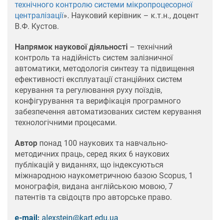
технічного контролю системи мікропроцесорної
централізації
». Науковий керівник – к.т.н., доцент
В.Ф. Кустов.
Напрямок наукової діяльності
– технічний
контроль та надійність систем залізничної
автоматики, методологія синтезу та підвищення
ефективності експлуатації станційних систем
керування та регулювання руху поїздів,
конфігурування та верифікація програмного
забезпечення автоматизованих систем керування
технологічними процесами.
Автор
понад 100 наукових та навчально-
методичних праць, серед яких 6 наукових
публікацій у виданнях, що індексуються
міжнародною наукометричною базою Scopus, 1
монографія, видана англійською мовою, 7
патентів та свідоцтв про авторське право.
e-mail:
alexstein@kart.edu.ua