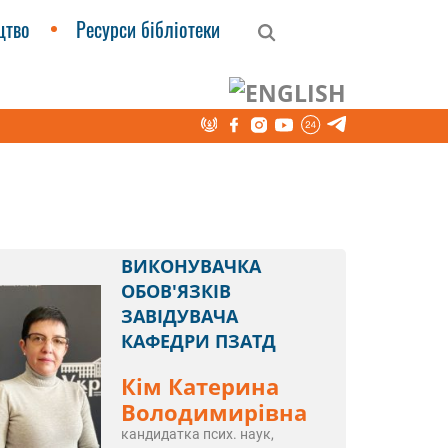
цтво
Ресурси бібліотеки
ально-методична робота кафедри
ВИКОНУВАЧКА
ОБОВ'ЯЗКІВ
ЗАВІДУВАЧА
КАФЕДРИ ПЗАТД
Кім Катерина
Володимирівна
кандидатка псих. наук,