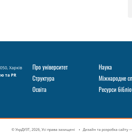
Про університет
Наука
050, Харків
тю та PR
Структура
Міжнародне сп
Освіта
Ресурси бібліо
© УкрДУЗТ, 2026, Усі права захищені
Дизайн та розробка сайту
—