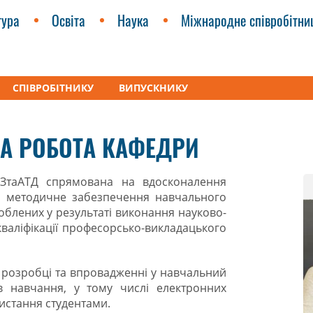
тура
Освіта
Наука
Міжнародне співробітни
СПІВРОБІТНИКУ
ВИПУСКНИКУ
зпечення та адміністрування транспортної діяльності»
Навч
А РОБОТА КАФЕДРИ
ЗтаАТД спрямована на вдосконалення
, методичне забезпечення навчального
блених у результаті виконання науково-
кваліфікації професорсько-викладацького
у розробці та впровадженні у навчальний
 навчання, у тому числі електронних
истання студентами.