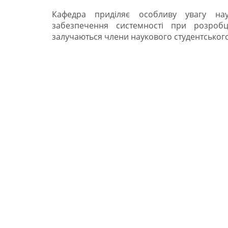
Кафедра приділяє особливу увагу наук
забезпечення системності при розробц
залучаються члени наукового студентськог