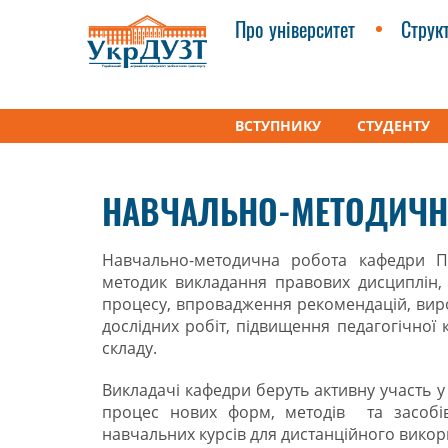
Про університет
Струк
ВСТУПНИКУ
СТУДЕНТУ
УкрДУЗТ
Факультети
Кафедра «Правове забе
НАВЧАЛЬНО-МЕТОДИЧН
Навчально-методична робота кафедри П
методик викладання правових дисциплін
процесу, впровадження рекомендацій, виро
дослідних робіт, підвищення педагогічної 
складу.
Викладачі кафедри беруть активну участь 
процес нових форм, методів та засобів
навчальних курсів для дистанційного викор