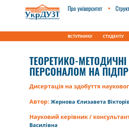
Про університет
Струк
ВСТУПНИКУ
СТУДЕНТУ
УкрДУЗТ
Дисертації
Теоретико-методичні о
ТЕОРЕТИКО-МЕТОДИЧНІ
ПЕРСОНАЛОМ НА ПІДПР
Дисертація на здобуття науковог
Автор:
Жернова Єлизавета Вікторі
Науковий керівник / консультан
Василівна