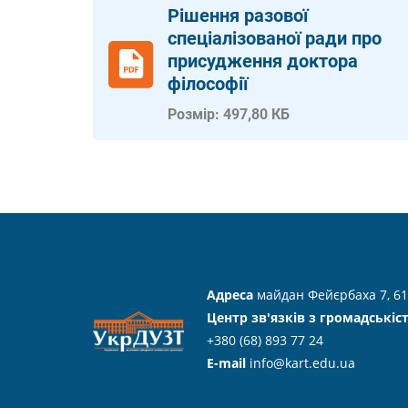
Рішення разової
спеціалізованої ради про
присудження доктора
філософії
Розмір: 497,80 КБ
Адреса
майдан Фейєрбаха 7, 61
Центр зв'язків з громадськіс
+380 (68) 893 77 24
E-mail
info@kart.edu.ua