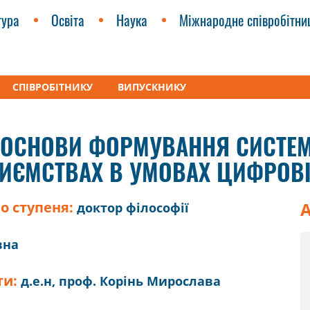
тура
Освіта
Наука
Міжнародне співробітни
СПІВРОБІТНИКУ
ВИПУСКНИКУ
снови формування системи управління персоналом на підприємс
 ОСНОВИ ФОРМУВАННЯ СИСТЕ
ИЄМСТВАХ В УМОВАХ ЦИФРОВІ
о ступеня:
А
доктор філософії
вна
ти:
д.е.н, проф. Корінь Мирослава