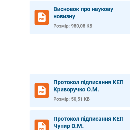
Висновок про наукову
новизну
Розмір: 980,08 КБ
Протокол підписання КЕП
Криворучко О.М.
Розмір: 50,51 КБ
Протокол підписання КЕП
Чупир О.М.