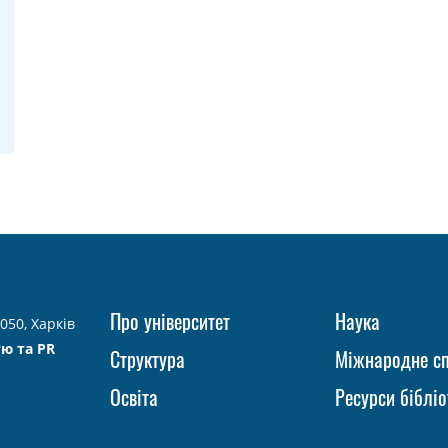
Про університет
Наука
050, Харків
тю та PR
Структура
Міжнародне сп
Освіта
Ресурси бібліо