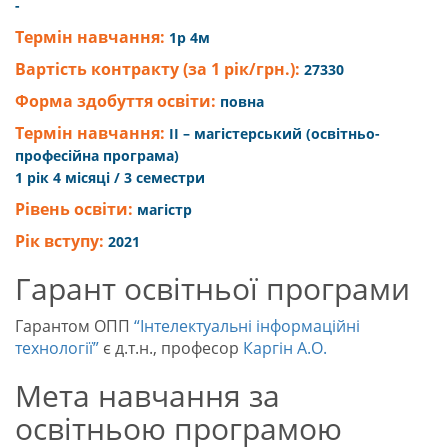
-
Термін навчання:
1р 4м
Вартість контракту (за 1 рік/грн.):
27330
Форма здобуття освіти:
повна
Термін навчання:
ІІ – магістерський (освітньо-
професійна програма)
1 рік 4 місяці / 3 семестри
Рівень освіти:
магістр
Рік вступу:
2021
Гарант освітньої програми
Гарантом ОПП
“Інтелектуальні інформаційні
технології”
є д.т.н., професор
Каргін А.О.
Мета навчання за
освітньою програмою