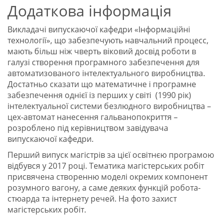
Додаткова інформація
Викладачi випускаючої кафедри «Iнформацiйнi
технологiї», що забезпечують навчальний процесс,
мають бiльш нiж чверть вiковий досвiд роботи в
галузi створення програмного забезпечення для
автоматизованого iнтелектуального виробництва.
Достатньо сказати що математичне i програмне
забезпечення однiєї iз перших у свiтi (1990 рiк)
iнтелектуальної системи безлюдного виробництва –
цех-автомат нанесення гальванопокриття –
розроблено пiд керiвництвом завiдувача
випускаючої кафедри.
Перший випуск магістрів за цієї освітнєю програмою
відбувся у 2017 році. Тематика магістерських робіт
присвячена створенню моделі окремих компонент
розумного вагону, а саме деяких функцій робота-
стюарда та інтернету речей. На фото захист
магістерських робіт.