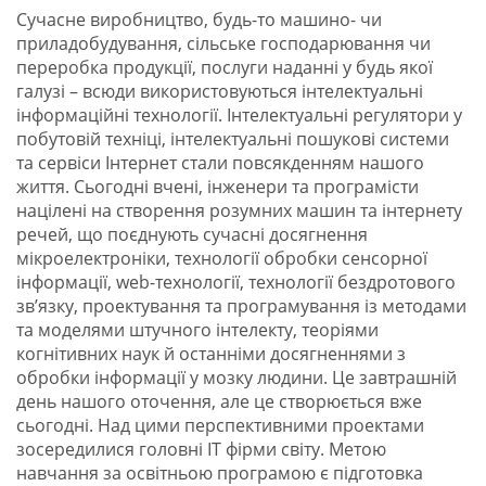
Сучасне виробництво, будь-то машино- чи
приладобудування, сільське господарювання чи
переробка продукції, послуги наданні у будь якої
галузі – всюди використовуються інтелектуальні
інформаційні технології. Інтелектуальні регулятори у
побутовій техніці, інтелектуальні пошукові системи
та сервіси Інтернет стали повсякденням нашого
життя. Сьогодні вчені, інженери та програмісти
націлені на створення розумних машин та інтернету
речей, що поєднують сучасні досягнення
мікроелектроніки, технології обробки сенсорної
інформації, web-технології, технології бездротового
зв’язку, проектування та програмування із методами
та моделями штучного інтелекту, теоріями
когнітивних наук й останніми досягненнями з
обробки інформації у мозку людини. Це завтрашній
день нашого оточення, але це створюється вже
сьогодні. Над цими перспективними проектами
зосередилися головні ІТ фірми світу. Метою
навчання за освітньою програмою є підготовка