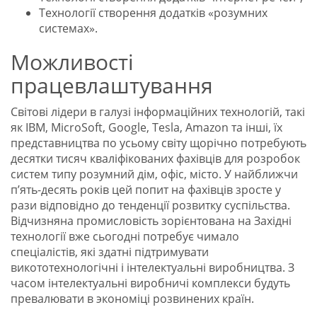
Технології створення додатків «розумних
системах».
Можливості
працевлаштування
Свiтовi лiдери в галyзi iнформацiйних технологiй, такi
як IBM, MicroSoft, Google, Tesla, Amazon та iншi, їх
представництва по усьому свiту щорічно потребують
десятки тисяч квалiфiкованих фахiвцiв для розробок
систем типу розумний дiм, офiс, мiсто. У найближчи
п’ять-десять рокiв цей попит на фахiвцiв зросте у
рази вiдповiдно до тенденцiї розвитку суспiльства.
Вiдчизняна промисловiсть зорiєнтована на Захiднi
технологiї вже сьогоднi потребує чимало
спецiалiстiв, якi здатнi пiдтримувати
викототехнологiчнi i iнтелектуальнi виробництва. З
часом iнтелектуальнi виробничi комплекси будуть
превалювати в экономiцi розвинених країн.