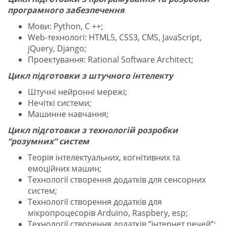
програмного забезпечення
Мови: Python, C ++;
Web-технологі: HTML5, CSS3, CMS, JavaScript,
jQuery, Django;
Проектування: Rational Software Architect;
Цикл підготовки з штучного інтелекту
Штучні нейронні мережі;
Нечіткі системи;
Машинне навчання;
Цикл підготовки з технологій розробки
“розумних” систем
Теорія інтелектуальних, когнітивних та
емоційних машин;
Технології створення додатків для сенсорних
систем;
Технології створення додатків для
мікропроцесорів Arduino, Raspbery, esp;
Технології створення додатків “інтернет речей“;