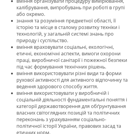
вміння організувати процедуру вимірювання,
калібрування, випробувань при роботі в групі
або окремо.
знання та розуміння предметної області, її
історію та місце в сталому розвитку техніки і
технологій, у загальній системі знань про
природу і суспільство.
вміння враховувати соціальні, екологічні,
етичні, економічні аспекти, вимоги охорони
праці, виробничої санітарії і пожежної безпеки
під час формування технічних рішень.
вміння використовувати різні види та форми
рухової активності для активного відпочинку та
ведення здорового способу життя.
вміння використовувати у виробничій і
соціальній діяльності фундаментальні поняття і
категорії державотворення для обґрунтування
власних світоглядних позицій та політичних
переконань з урахуванням соціально-
політичної історії України, правових засад та
етичних норм.