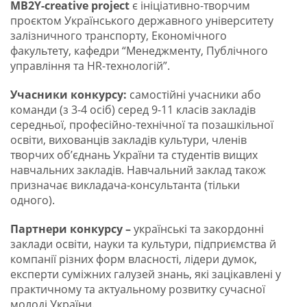
MB2Y-creative project
є ініціативно-творчим
проєктом Українського державного університету
залізничного транспорту, Економічного
факультету, кафедри “Менеджменту, Публічного
управління та HR-технологій”.
Учасники конкурсу:
самостійні учасники або
команди (з 3-4 осіб) серед 9-11 класів закладів
середньої, професійно-технічної та позашкільної
освіти, вихованців закладів культури, членів
творчих об’єднань України та студентів вищих
навчальних закладів. Навчальний заклад також
призначає викладача-консультанта (тільки
одного).
Партнери конкурсу –
українські та закордонні
заклади освіти, науки та культури, підприємства й
компанії різних форм власності, лідери думок,
експерти суміжних галузей знань, які зацікавлені у
практичному та актуальному розвитку сучасної
молоді України.