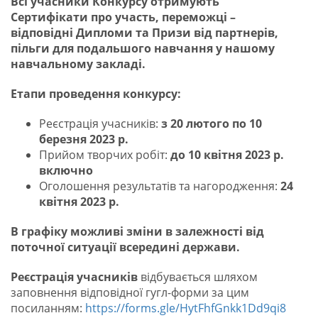
Всі учасники Конкурсу отримують
Сертифікати про участь, переможці –
відповідні Дипломи та Призи від партнерів,
пільги для подальшого навчання у нашому
навчальному закладі.
Етапи проведення конкурсу:
Реєстрація учасників:
з 20 лютого по 10
березня 2023 р.
Прийом творчих робіт:
до 10 квітня 2023 р.
включно
Оголошення результатів та нагородження:
24
квітня 2023 р.
В графіку можливі зміни в залежності від
поточної ситуації всередині держави.
Реєстрація учасників
відбувається шляхом
заповнення відповідної гугл-форми за цим
посиланням:
https://forms.gle/HytFhfGnkk1Dd9qi8