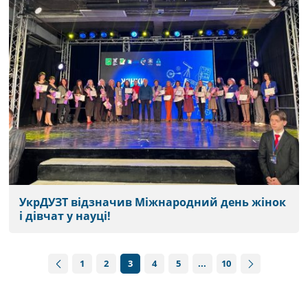
УкрДУЗТ відзначив Міжнародний день жінок
і дівчат у науці!
1
2
3
4
5
10