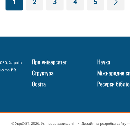
1
2
3
4
5
Про університет
Наука
050, Харків
тю та PR
Структура
Міжнародне сп
Освіта
Ресурси бібліо
© УкрДУЗТ, 2026, Усі права захищені
Дизайн та розробка сайту
—