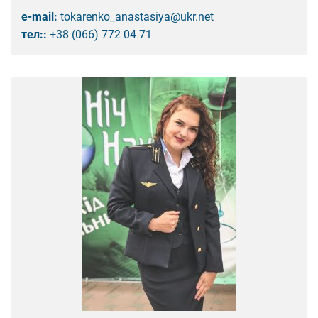
e-mail:
tokarenko_anastasiya@ukr.net
тел::
+38 (066) 772 04 71