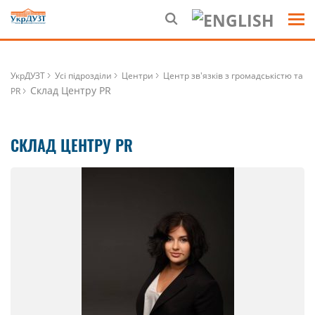
УкрДУЗТ
Усі підрозділи
Центри
Центр зв'язків з громадськістю та
Склад Центру PR
PR
СКЛАД ЦЕНТРУ PR