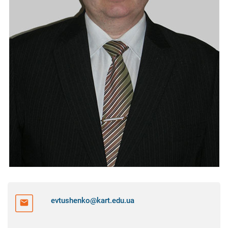
evtushenko@kart.edu.ua