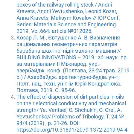
boxes of the railway rolling stock / Andrii
Kravets, Andrii Yevtushenko, Leonid Kozar,
Anna Kravets, Maksym Kovalov // IOP Conf.
Series: Materials Science and Engineering.
2019. Vol.664. article №012025.
Козар Л. М., Євтушенко А. В. Визначення
раціональних геометричних параметрів
барабана шахтної піднімальної машини //
BUILDING INNOVATIONS – 2019 : зб. наук. пр.
за матеріалами ІІ Міжнарод. укр.-
азербайдж. конф. (Полтава, 23-24 трав. 2019
р.) / Азербайдж. архітектурно-будів. ун-т,
Полт. нац. техн. ун-т ім Юрія Кондратюка.
Полтава, 2019. С. 95-96.
The effect of dispersion of dirt particles in oils
on their electrical conductivity and mechanical
strength/ Ye. Ventsel, O. Shchukin, O. Orel, A.
Yevtushenko// Problems of Tribology, Т. 24 №
94/4 (2019) , р. 21-26. DOI:
https://doi.org/10.31891/2079-1372-2019-94-4-