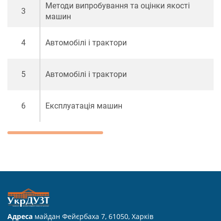
Методи випробування та оцінки якості
3
машин
4
Автомобілі і трактори
5
Автомобілі і трактори
6
Експлуатація машин
Адреса
майдан Фейєрбаха 7, 61050, Харків