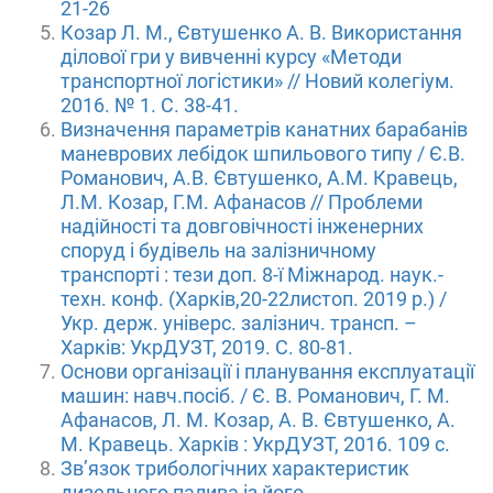
21-26
Козар Л. М., Євтушенко А. В. Використання
ділової гри у вивченні курсу «Методи
транспортної логістики» // Новий колегіум.
2016. № 1. С. 38-41.
Визначення параметрів канатних барабанів
маневрових лебідок шпильового типу / Є.В.
Романович, А.В. Євтушенко, А.М. Кравець,
Л.М. Козар, Г.М. Афанасов // Проблеми
надійності та довговічності інженерних
споруд і будівель на залізничному
транспорті : тези доп. 8-ї Міжнарод. наук.-
техн. конф. (Харків,20-22листоп. 2019 р.) /
Укр. держ. універс. залізнич. трансп. –
Харків: УкрДУЗТ, 2019. С. 80-81.
Основи організації і планування експлуатації
машин: навч.посіб. / Є. В. Романович, Г. М.
Афанасов, Л. М. Козар, А. В. Євтушенко, А.
М. Кравець. Харків : УкрДУЗТ, 2016. 109 с.
Зв’язок трибологічних характеристик
дизельного палива із його