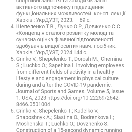
спортивні заняття та заходи як засіб
активного відпочинку і підвищення
функціональних можливостей. консп. лекції.
Харків : УкрДУЗТ, 2023. – 69 с.
Шепеленко Т.В., Лучко О.Р., Довженко С.С.
«Концепція сталого розвитку молоді та
сучасна оцінка фізичної підгоовленості
здобувачів вищої освіти» навч. посібник.
Харків : УкрДУЗТ, 2024 144 с.
Grinko V.; Shepelenko T.; Dorosh M.; Chernina
S.; Luchko O.; Sapehina I. Involving employees
from different fields of activity in a healthy
lifestyle and engagement in physical culture
during and after the COVID-19 pandemic.
Journal of Sports and Games. Volume 5, Issue
1. USA, 2023 https://doi.org/10.22259/2642-
8466.0501004
Grinko V.; Shepelenko T.; Kudelko V.;
Shaposhnyk A.; Slastina O.; Bodrenkova I.;
Moshenska T.; Luchko O.; Dovzhenko S.
Construction of a 15-second dynamic running