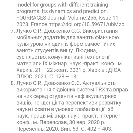
model for groups with different training
programs. Its dynamics and prediction.
FOURRAGES Journal. Volume:256, Issue:11,
2023. France https://doi.org/10.59671/ubMzo
Лучко О.Р., Довженко С.С. Використання
мобільних додатків для занять фізичною
культурою як один із форм самостійних
занять студентів вишу. Людина,
суспільство, комунікативні технології :
матеріали ІХ міжнар. наук.-практ. конф., м.
Харків, 21 – 22 жовт. 2021 р. Харків : ДІСА
ПЛЮС, 2021. С. 128 – 131.
Лучко О.Р., Довженко С.С. Актуальність
використання підвісних систем TRX та вправ
на них серед студентів нефізкультурних
вишів. Тенденції та перспективи розвитку
науки і освіти в умовах глобалізації : зб.
наук. праць міжнар. наук.-практ. інтернет-
конф., м. Переяслав, 30 вер. 2020 р.
Переяслав, 2020. Вип. 63. С. 402 – 403.