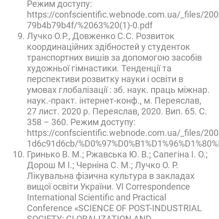
Режим доступу:
https://confscientific.webnode.com.ua/_files/20
79b4b79b4f/%2063%20(1)-0.pdf
Лучко О.Р., Довженко С.С. Розвиток
координаційних здібностей у студенток
транспортних вишів за допомогою засобів
художньої гімнастики. Тенденції та
перспективи розвитку науки і освіти в
умовах глобалізації : зб. наук. праць міжнар.
наук.-практ. інтернет-конф., м. Переяслав,
27 лист. 2020 р. Переяслав, 2020. Вип. 65. С.
358 – 360. Режим доступу:
https://confscientific.webnode.com.ua/_files/20
1d6c91d6cb/%D0%97%D0%B1%D1%96%D1%80%
Гринько В. М.; Ржавська Ю. В.; Сапегіна І. О.;
Дорош М І.; Черніна С. М.; Лучко О. Р.
Лікувальна фізична культура в закладах
вищої освіти України. VI Correspondence
International Scientific and Practical
Conference «SCIENCE OF POST-INDUSTRIAL
SOCIETY: GLOBALIZATION AND