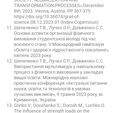
TRANSFORMATION PROCESSES» December
8th, 2023. Vienna, Austria. PP 367-375
https://doi.org/10.36074/grail-of-
science.08.12.2023.01 (Index Copernicus)
Шепеленко Т.В., Лучко О.Р., Довженко С.С.
Основні аспекти організації фізичного
виховання студентської молоді під час
воєнного стану. V Міжнародний симпозіум
«Освіта і здоров’я підростаючого покоління»,
квітень 2023 року
Шепеленко Т.В., Лучко О.Р., Довженко С.С.
Використання мультимедіа у навчальному
процесі з фізичного виховання у закладах
вищої освіти. Міжнародна науково-
практична конференція «Актуальні питання
науки, освіти та технологій в умовах
сучасних викликів», 9 травня 2023 року, м.
Кременчук, Україна
Grinko V.; Dovzhenko S.; Dorosh M.; Luchko O.
The influence of strength loads on the