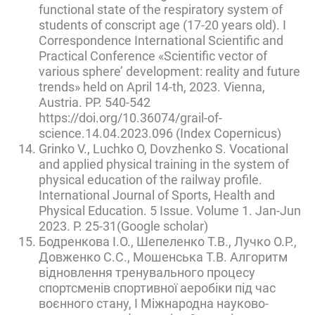
functional state of the respiratory system of
students of conscript age (17-20 years old). I
Correspondence International Scientific and
Practical Conference «Scientific vector of
various sphere’ development: reality and future
trends» held on April 14-th, 2023. Vienna,
Austria. РР. 540-542
https://doi.org/10.36074/grail-of-
science.14.04.2023.096 (Index Copernicus)
Grinko V., Luchko O, Dovzhenko S. Vocational
and applied physical training in the system of
physical education of the railway profile.
International Journal of Sports, Health and
Physical Education. 5 Issue. Volume 1. Jan-Jun
2023. Р. 25-31(Google scholar)
Бодренкова І.О., Шепеленко Т.В., Лучко О.Р.,
Довженко С.С., Мошенська Т.В. Алгоритм
відновлення тренувального процесу
спортсменів спортивної аеробіки під час
воєнного стану, I Міжнародна науково-