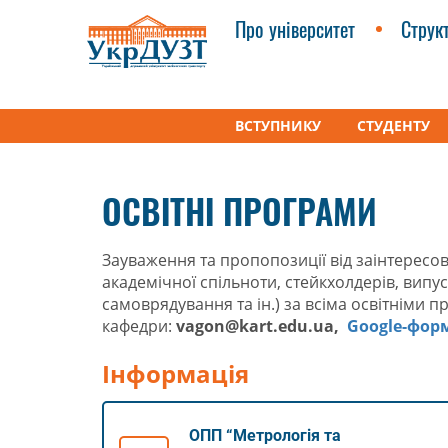
Про університет
Струк
ВСТУПНИКУ
СТУДЕНТУ
УкрДУЗТ
Факультети
Кафедра «Інженерія ваго
ОСВІТНІ ПРОГРАМИ
Зауваження та пропопозиції від заінтересов
академічної спільноти, стейкхолдерів, випу
самоврядування та ін.) за всіма освітніми
кафедри:
vagon@kart.edu.ua,
Google-фор
Інформація
ОПП “Метрологія та