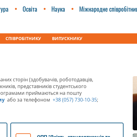
тура
Освіта
Наука
Міжнародне співробітни
СПІВРОБІТНИКУ
ВИПУСКНИКУ
нів та якість продукції» (ІВ)
Освітні програми
аних сторін (здобувачів, роботодавців,
скників, представників студентського
 програмами приймаються на пошту
му
або за телефоном
+38 (057) 730-10-35
;