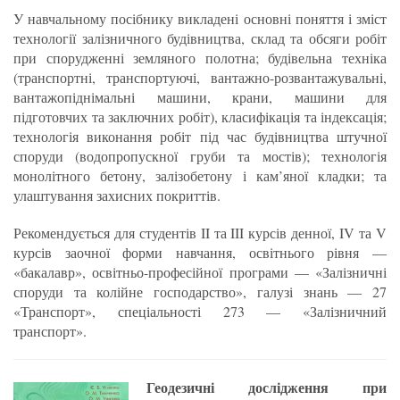
У навчальному посібнику викладені основні поняття і зміст
технології залізничного будівництва, склад та обсяги робіт
при спорудженні земляного полотна; будівельна техніка
(транспортні, транспортуючі, вантажно-розвантажувальні,
вантажопіднімальні машини, крани, машини для
підготовчих та заключних робіт), класифікація та індексація;
технологія виконання робіт під час будівництва штучної
споруди (водопропускної груби та мостів); технологія
монолітного бетону, залізобетону і кам’яної кладки; та
улаштування захисних покриттів.
Рекомендується для студентів II та III курсів денної, IV та V
курсів заочної форми навчання, освітнього рівня —
«бакалавр», освітньо-професійної програми — «Залізничні
споруди та колійне господарство», галузі знань — 27
«Транспорт», спеціальності 273 — «Залізничний
транспорт».
Геодезичні дослідження при