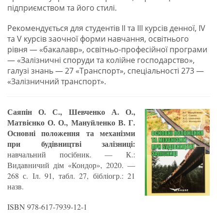
підприємством та його стилі.
Рекомендується для студентів II та III курсів денної, IV
та V курсів заочної форми навчання, освітнього
рівня — «бакалавр», освітньо-професійної програми
— «Залізничні споруди та колійне господарство»,
галузі знань — 27 «Транспорт», спеціальності 273 —
«Залізничний транспорт».
Саяпін О. С., Шевченко А. О.,
Матвієнко О. О., Мануйленко В. Г.
Основні положення та механізми
при будівни
ц
тві залізниці:
навчальний посібник. — К.:
Видавничий дім «Кондор», 2020. —
268 с. Іл. 91, табл. 27, бібліогр.: 21
назв.
ISBN 978-617-7939-12-1