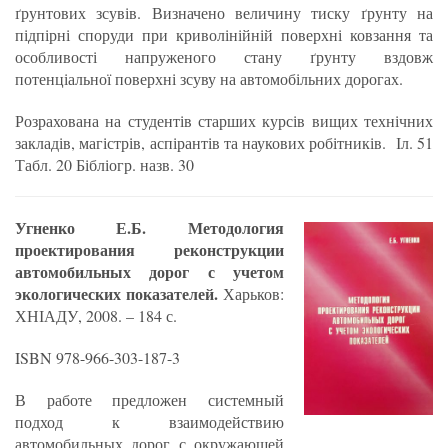
ґрунтових зсувів. Визначено величину тиску ґрунту на
підпірні споруди при криволінійній поверхні ковзання та
особливості напруженого стану ґрунту вздовж
потенціальної поверхні зсуву на автомобільних дорогах.
Розрахована на студентів старших курсів вищих технічних
закладів, магістрів, аспірантів та наукових робітників.
Іл. 51
Табл. 20 Бібліогр. назв. 30
Угненко Е.Б.
Методология
проектирования реконструкции
автомобильных дорог с учетом
экологических показателей.
Харьков:
ХНІАДУ, 2008. – 184 с.
ISBN 978-966-303-187-3
В работе предложен системный
подход к взаимодействию
автомобильных дорог с окружающей