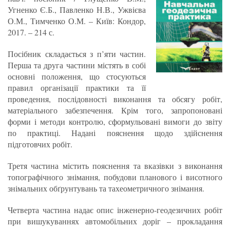
Угненко Є.Б., Павленко Н.В., Ужвієва
О.М., Тимченко О.М. – Київ: Кондор,
2017. – 214 с.
Посібник складається з п’яти частин.
Перша та друга частини містять в собі
основні положення, що стосуються
правил організації практики та її
проведення, послідовності виконання та обсягу робіт,
матеріального забезпечення. Крім того, запропоновані
форми і методи контролю, сформульовані вимоги до звіту
по практиці. Надані пояснення щодо здійснення
підготовчих робіт.
Третя частина містить пояснення та вказівки з виконання
топографічного знімання, побудови планового і висотного
знімальних обґрунтувань та тахеометричного знімання.
Четверта частина надає опис інженерно-геодезичних робіт
при вишукуваннях автомобільних доріг – прокладання