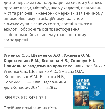
диспетчерських геоінформаційних систем у бізнесі,
органах влади, містобудівному кадастрі, плануванні
міст та регіонів, інженерних мережах, залізничному,
автомобільному та авіаційному транспорті,
сільському та лісовому господарстві, а також в
екології, обороні та освіті; застосування
геоінформаційних систем у транспортному
господарстві.
Угненко Є.Б., Шевченко А.О., Ужвієва О.М.,
Коростельов Є.М., Бєлікова Н.В., Сорочук Н.І.
Навчальна геодезична практика
: навч. посібник /
Угненко Є.Б., Шевченко А.О., Ужвієва О.М.,
Коростельов Є.М., Бєлікова Н.В.,
Сорочук Н.І. — Київ: Видавничий
дім «Кондор», 2024. — 228 с.
ISBN 978-617-8471-07-1
Посібник розділено на п’ять