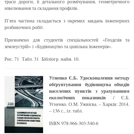
траси дороги, іі детального розмічування, геометричного
нівелювання та складання профілів.
П’ята частина складається з окремих завдань інженерних
розбивочних робіт.
Призначено для студентів спеціальностей «Геодезія та
землеустрій» і «Будівництво та цивільна інженерія».
Рис. 71 Табл. 31 Бібліогр. найм. 10.
Угненко Є.Б.
Удосконалення методу
обґрунтування будівництва обходів
населених пунктів з урахуванням
екологічних показників
/ Є.Б.
Угненко. О.М. Ужвієва. – Харків: 2014.
– 136 с., іл. табл.
ISBN 978-966-303-540-6