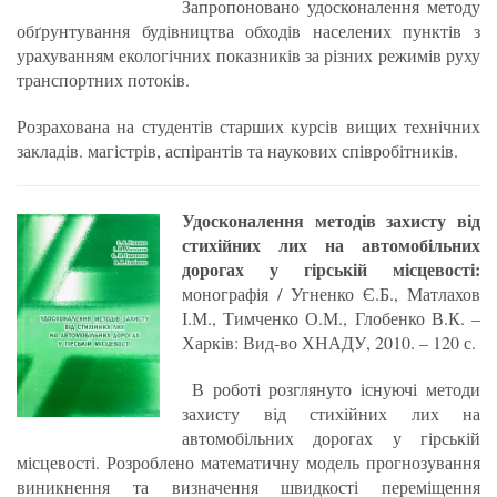
Запропоновано удосконалення методу
обґрунтування будівництва обходів населених пунктів з
урахуванням екологічних показників за різних режимів руху
транспортних потоків.
Розрахована на студентів старших курсів вищих технічних
закладів. магістрів, аспірантів та наукових співробітників.
Удосконалення методів захисту від
стихійних лих на автомобільних
дорогах у гірській місцевості:
монографія / Угненко Є.Б., Матлахов
І.М., Тимченко О.М., Глобенко В.К. –
Харків: Вид-во ХНАДУ, 2010. – 120 с.
В роботі розглянуто існуючі методи
захисту від стихійних лих на
автомобільних дорогах у гірській
місцевості. Розроблено математичну модель прогнозування
виникнення та визначення швидкості переміщення