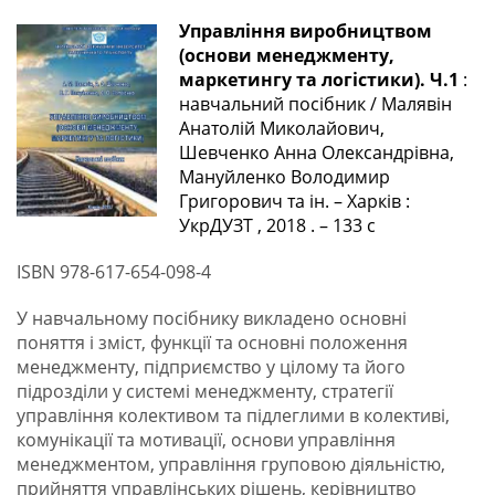
Управління виробництвом
(основи менеджменту,
маркетингу та логістики). Ч.1
:
навчальний посібник / Малявін
Анатолій Миколайович,
Шевченко Анна Олександрівна,
Мануйленко Володимир
Григорович та ін. – Харків :
УкрДУЗТ , 2018 . – 133
с
ISBN 978-617-654-098-4
У навчальному посібнику викладено основні
поняття і зміст, функції та основні положення
менеджменту, підприємство у цілому та його
підрозділи у системі менеджменту, стратегії
управління колективом та підлеглими в колективі,
комунікації та мотивації, основи управління
менеджментом, управління груповою діяльністю,
прийняття управлінських рішень, керівництво