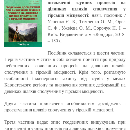
визначенні зсувних процесів на
ділянках шляхів сполучення у
гірській місцевості
: навч. посібник /
Угненко Є. Б., Тимченко О. М., Орел
Є. Ф., Ужвієва О. М., Сорочук Н. І. –
Київ: Видавнічий дім «Кондор», 2018.
– 180 с.
Посібник складається з шести частин.
Перша частина містить в собі основні поняття про природу
небезпечних геологічних процесів на ділянках шляхів
сполучення в гірській місцевості. Крім того, розглянуто
особливості інженерного захисту від зсувів у межах
Карпатського регіону та визначення зсувних деформацій на
ділянках шляхів сполучення у гірській місцевості.
Друга частина присвячена особливостям досліджень і
проектування шляхів сполучення у гірській місцевості.
Третя частина надає опис геодезичних вишукувань при
визначенні зсувних процесів на ділянках шляхів сполучення