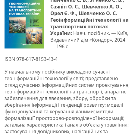
Панченко С. В., Угненко Є. Б.,
Саяпін О. С., Шевченко А. О.,
Орел Є. Ф., Шевченко О. С.
Геоінформаційні технології на
транспортних потоках
України
: Навч. посібник. — Київ,
Видавничий дім «Кондор», 2024.
— 196 с
ISBN 978-617-8153-43-4
У навчальному посібнику викладено сучасні
геоінформаційні технології у світі; представлено
огляд сучасних інформаційних систем проєктування;
геоінформаційні технології на транспорті; апаратне
забезпечення для введення, збору, обробки та
зберігання інформації і тенденції розвитку; моделі
функціонування та керування даними; методи
формалізації просторово-розподіленої інформації;
загальна характеристика і аналіз об’єкта управління;
застосування довідникових, навігаційних та