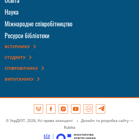
Освіта
Наука
Міжнародне співробітництво
Ресурси бібліотеки
ВСТУПНИКУ
СТУДЕНТУ
СПІВРОБІТНИКУ
ВИПУСКНИКУ
© УкрДУЗТ, 2026, Усі права захищені
Дизайн та розробка сайту
—
Rubika