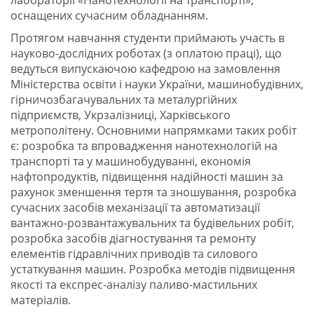
лабораторії «Нанотехнології на транспорті»,
оснащених сучасним обладнанням.
Протягом навчання студенти приймають участь в
науково-дослідних роботах (з оплатою праці), що
ведуться випускаючою кафедрою на замовлення
Міністерства освіти і науки України, машинобудівних,
гірничозбагачувальних та металургійних
підприємств, Укрзалізниці, Харківського
метрополітену. Основними напрямками таких робіт
є: розробка та впровадження нанотехнологій на
транспорті та у машинобудуванні, економія
нафтопродуктів, підвищення надійності машин за
рахунок зменшення тертя та зношування, розробка
сучасних засобів механізації та автоматизації
вантажно-розвантажувальних та будівельних робіт,
розробка засобів діагностування та ремонту
елементів гідравлічних приводів та силового
устаткування машин. Розробка методів підвищення
якості та експрес-аналізу паливо-мастильних
матеріалів.