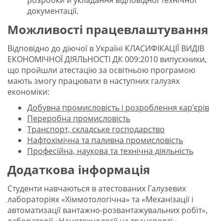
розробки й укладання відповідної технічної
документації.
Можливості працевлаштування
Відповідно до діючої в Україні КЛАСИФІКАЦІЇ ВИДІВ
ЕКОНОМІЧНОЇ ДІЯЛЬНОСТІ ДК 009:2010 випускники,
що пройшли атестацію за освітньою програмою
мають змогу працювати в наступних галузях
економіки:
Добувна промисловість і розроблення кар’єрів
Переробна промисловість
Транспорт, складське господарство
Нафтохімічна та паливна промисловість
Професійна, наукова та технічна діяльність
Додаткова інформація
Студенти навчаються в атестованих Галузевих
лабораторіях «Хіммотологічна» та «Механізації і
автоматизації вантажно-розвантажувальних робіт»,