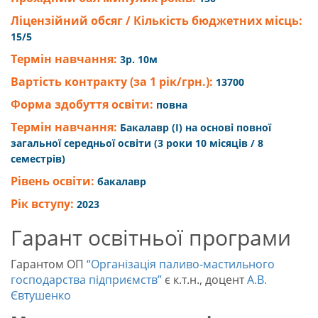
Ліцензійний обсяг / Кількість бюджетних місць:
15/5
Термін навчання:
3р. 10м
Вартість контракту (за 1 рік/грн.):
13700
Форма здобуття освіти:
повна
Термін навчання:
Бакалавр (I) на основі повної
загальної середньої освіти (3 роки 10 місяців / 8
семестрів)
Рівень освіти:
бакалавр
Рік вступу:
2023
Гарант освітньої програми
Гарантом ОП
“Організація паливо-мастильного
господарства підприємств”
є к.т.н., доцент
А.В.
Євтушенко