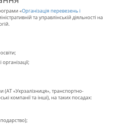
рограми «
Організація перевезень і
ністративній та управлінській діяльності на
гій.
освіти;
 організації;
и (АТ «Укрзалізниця», транспортно-
ькі компанії та інші), на таких посадах:
сподарство);