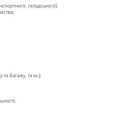
нспортного, складського);
мства;
та багажу, та ін.);
ьності;