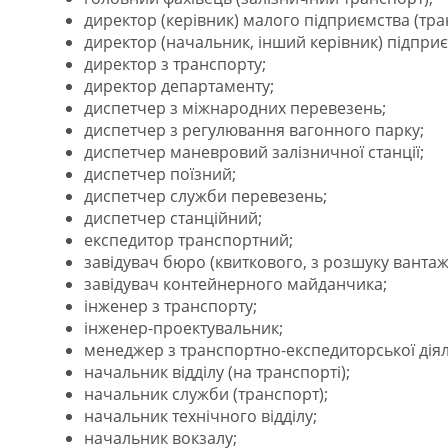
директор (керівник) малого підприємства (тра
директор (начальник, інший керівник) підприє
директор з транспорту;
директор департаменту;
диспетчер з міжнародних перевезень;
диспетчер з регулювання вагонного парку;
диспетчер маневровий залізничної станції;
диспетчер поїзний;
диспетчер служби перевезень;
диспетчер станційний;
експедитор транспортний;
завідувач бюро (квиткового, з розшуку вантажу 
завідувач контейнерного майданчика;
інженер з транспорту;
інженер-проектувальник;
менеджер з транспортно-експедиторської діял
начальник відділу (на транспорті);
начальник служби (транспорт);
начальник технічного відділу;
начальник вокзалу;