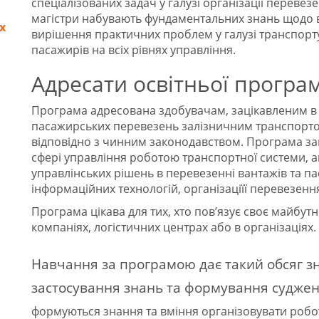
спеціалізованих задач у галузі організації перевез
магістри набувають фундаментальних знань щодо вс
х
вирішення практичних проблем у галузі транспорту,
пасажирів на всіх рівнях управління.
Адресати освітньої програ
Програма адресована здобувачам, зацікавленим в о
пасажирських перевезень залізничним транспортом
відповідно з чинним законодавством. Програма з
сфері управління роботою транспортної системи, а
управлінських рішень в перевезенні вантажів та п
інформаційних технологій, організаціїї перевезенн
Програма цікава для тих, хто пов’язує своє майбут
компаніях, логістичних центрах або в організаціях.
Навчання за програмою дає такий обсяг зна
застосування знань та формування суджен
формуються знання та вміння організовувати робо