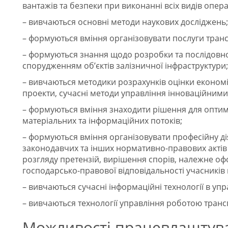
вантажів та безпеки при виконанні всіх видів опера
– вивчаються основні методи наукових досліджень;
– формуються вміння організовувати послуги транс
– формуються знання щодо розробки та послідовност
спорудженням об’єктів залізничної інфраструктури;
– вивчаються методики розрахунків оцінки економіч
проекти, сучасні методи управління інноваційним
– формуються вміння знаходити рішення для оптиміз
матеріальних та інформаційних потоків;
– формуються вміння організовувати професійну ді
законодавчих та інших нормативно-правових акті
розгляду претензій, вирішення спорів, належне оф
господарсько-правової відповідальності учасників
– вивчаються сучасні інформаційні технології в уп
– вивчаються технології управління роботою транс
Можливості працевлаштув