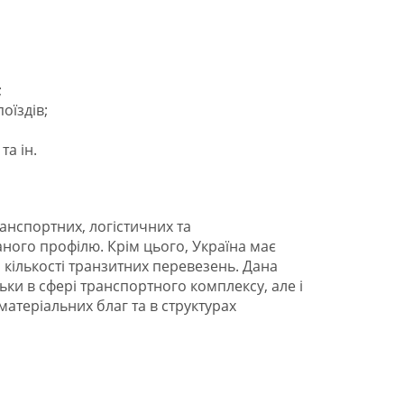
;
оїздів;
та ін.
транспортних, логістичних та
аного профілю. Крім цього, Україна має
 кількості транзитних перевезень. Дана
ьки в сфері транспортного комплексу, але і
матеріальних благ та в структурах