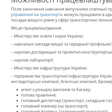
Після закінчення навчання випускники освітньої п
управління на транспорті
» можуть працювати в адмі
посадах вищого рівня у сфері транспортних техноло
Місця працевлаштування:
– Міністерство освіти і науки України;
– навчальні заклади вищої та середньої профільної 
– науково-дослідницькі та проектно-конструкторські
– наукові лабораторії;
– Міністерство інфраструктури України;
– підприємства транспортної інфраструктури Україн
експедиторські компанії, Агентські компанії, Брокерс
агент з розшуку вантажів та багажу;
голова правління;
головний диспетчер (транспорт, складське го
головний інженер (на транспорті);
головний фахівець (залізничний транспорт);