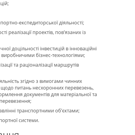
цій;
портно-експедиторської діяльності;
і реалізації проектів, пов’язаних із
ної доцільності інвестицій в інноваційні
и виробничими бізнес-технологіями;
ації та раціоналізації маршрутів
яльність згідно з вимогами чинних
в щодо питань несхоронних перевезень,
ормлення документів для матеріальної та
 перевезення;
равлінні транспортними обʼєктами;
портної системи.
ання