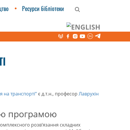
цтво
Ресурси бібліотеки
ТІ
я на транспорті”
є д.т.н., професор
Лаврухін
ою програмою
 комплексного розв’язання складних