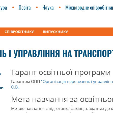
тура
Освіта
Наука
Міжнародне співробітни
СПІВРОБІТНИКУ
ВИПУСКНИКУ
везень і управління на транспорті
НЬ І УПРАВЛІННЯ НА ТРАНСПОР
Гарант освітньої програми
а
Гарантом ОПП
“Організація перевезень і управлінн
О.В.
ми
Мета навчання за освітнь
Метою навчання є підготовка фахівців, здатних до