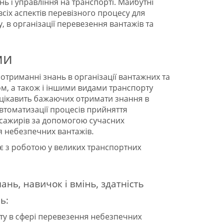
ень і управління на транспорті. Майбутні
іх аспектів перевізного процесу для
 в організації перевезення вантажів та
ми
триманні знань в організації вантажних та
, а також і іншими видами транспорту
ацікавить бажаючих отримати знання в
втоматизації процесів прийняття
асажирів за допомогою сучасних
я небезпечних вантажів.
нє з роботою у великих транспортних
нь, навичок і вмінь, здатність
ь:
ту в сфері перевезення небезпечних