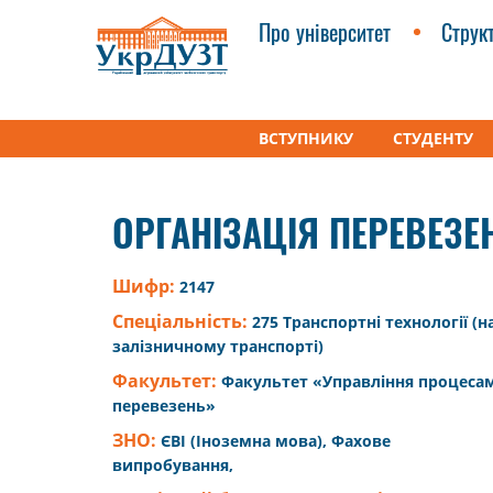
Про університет
Струк
ВСТУПНИКУ
СТУДЕНТУ
УкрДУЗТ
Освітні програми
Організація пере
ОРГАНІЗАЦІЯ ПЕРЕВЕЗЕ
Шифр:
2147
Спеціальність:
275 Транспортні технології (н
залізничному транспорті)
Факультет:
Факультет «Управління процеса
перевезень»
ЗНО:
ЄВІ (Іноземна мова), Фахове
випробування,