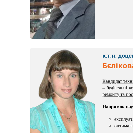
к.т.н. доце
Бєліков
Кандидат
техн
– будівельні к
ремонту та по
Напрямок наук
експлуат
оптималь