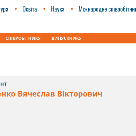
тура
Освіта
Наука
Міжнародне співробітни
СПІВРОБІТНИКУ
ВИПУСКНИКУ
-науковий центр освіти дорослих
Співробітники ННЦОД
ент
нко Вячеслав Вікторович