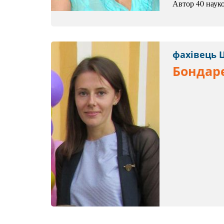
Автор 40 наук
фахівець 
Бондар