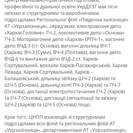
Центр навчально-практичної підготовки,
професійної та дуальної освіти УкрДУЗТ має тісні
зв’язки зі структурними та виробничими
підрозділами Регіональної філії «Південна залізниця»
АТ «Укрзалізниця», серед яких: електровозне депо
«Харків-Головне» ТЧ-2, локомотивне депо «Основа»
ТЧ-3, Моторвагонне депо «Харків» (РПЧ-1», вагонне
депо ВЧД-3 (ст. Основа), вагонні дільниці ВЧ-1
(Харків), ВЧ-3 (Суми), ВЧ-4 (Полтава), вагонне депо
ВЧД-6 та вантажне депо ВЧД-2 ст. Харків-
Сортувальний, вокзали Харків-Пасажирський, Харків-
Левада, Харків-Сортувальний, Харків –
Балашовський, дільниці зв’язку ШЧ-2 (Харків) та
ШЧ-5 (Основа), дільниці колії ПЧ-3 (Харків) та ПЧ-7
(Основа), дистанції електропостачання ЕЧ-2 (Харків)
та ЕЧ-7 (Основа), дистанції сигналізації та зв’язку
ШЧ-2 (Харків) та ШЧ-5 (Основа) тощо.
Крім того, ЦНПП взаємодіє зі структурними
підрозділами всіх філій та регіональних філій АТ
«Укрзалізниця», департаментами АТ «Укрзалізниця»,