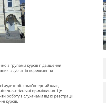
чно з групами курсів підвищення
вників суб’єктів перевезення
і аудиторії, комп’ютерний клас,
анітарно-гігієнічні приміщення. Це
и роботу з слухачами від їх реєстрації
ні курсів.