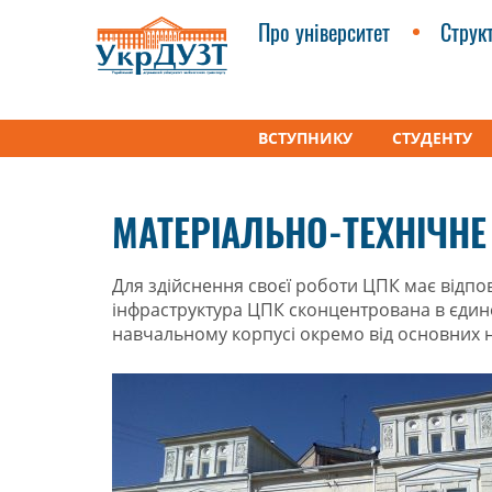
Про університет
Струк
ВСТУПНИКУ
СТУДЕНТУ
УкрДУЗТ
Усі підрозділи
Центри
Навчально
МАТЕРІАЛЬНО-ТЕХНІЧНЕ
Для здійснення своєї роботи ЦПК має відпо
інфраструктура ЦПК сконцентрована в єдин
навчальному корпусі окремо від основних н