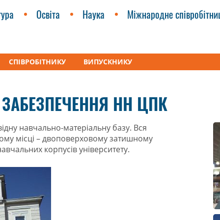
тура
Освіта
Наука
Міжнародне співробітни
СПІВРОБІТНИКУ
ВИПУСКНИКУ
-науковий центр освіти дорослих
Матеріально-технічне заб
 ЗАБЕЗПЕЧЕННЯ НН ЦПК
відну навчально-матеріальну базу. Вся
ому місці – двоповерховому затишному
авчальних корпусів університету.