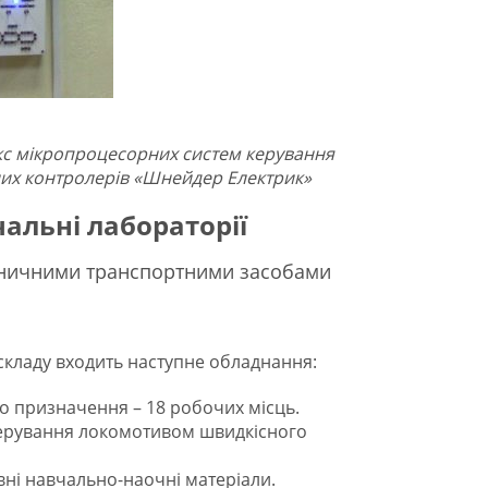
с мікропроцесорних систем керування
них контролерів «Шнейдер Електрик»
чальні лабораторії
зничними транспортними засобами
 складу входить наступне обладнання:
го призначення – 18 робочих місць.
керування локомотивом швидкісного
вні навчально-наочні матеріали.