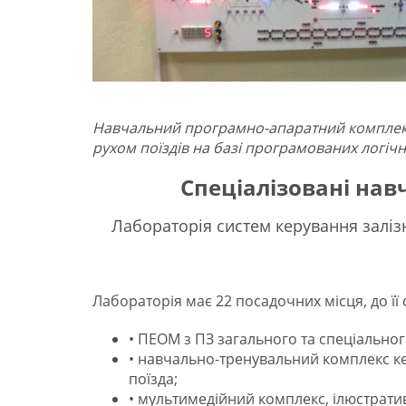
Навчальний програмно-апаратний комплек
рухом поїздів на базі програмованих логіч
Спеціалізовані нав
Лабораторія систем керування залі
Лабораторія має 22 посадочних місця, до її
• ПЕОМ з ПЗ загального та спеціально
• навчально-тренувальний комплекс 
поїзда;
• мультимедійний комплекс, ілюстрати