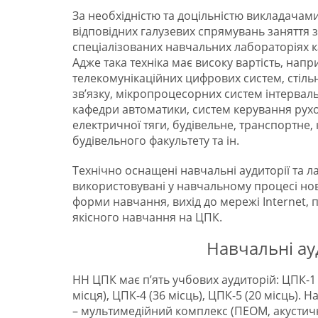
За необхідністю та доцільністю викладачам
відповідних галузевих спрямувань заняття 
спеціалізованих навчальних лабораторіях 
Адже така техніка має високу вартість, нап
телекомунікаційних цифрових систем, стіль
зв’язку, мікропроцесорних систем інтервал
кафедри автоматики, систем керування ру
електричної тяги, будівельне, транспортне
будівельного факультету та ін.
Технічно оснащені навчальні аудиторії та л
використовувані у навчальному процесі нові
форми навчання, вихід до мережі Internet,
якісного навчання на ЦПК.
Навчальні ау
НН ЦПК має п’ять учбових аудиторій: ЦПК-1 (
місця), ЦПК-4 (36 місць), ЦПК-5 (20 місць)
– мультимедійний комплекс (ПЕОМ, акустична