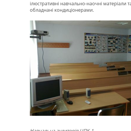
ілюстративні навчально-наочні матеріали та
обладнані кондиціонерами.
Навчальна аудиторія ЦПК-1