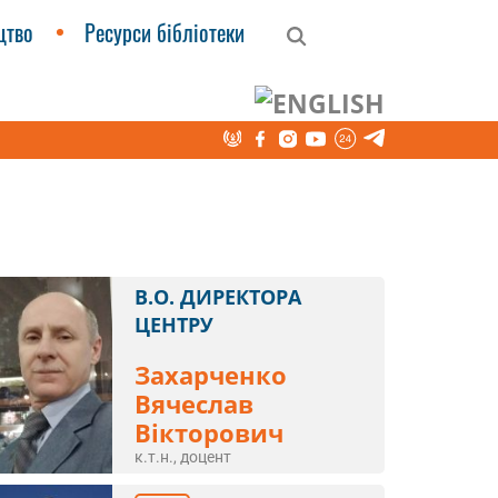
цтво
Ресурси бібліотеки
езпечення НН ЦПК
В.О. ДИРЕКТОРА
ЦЕНТРУ
Захарченко
Вячеслав
Вікторович
к.т.н., доцент