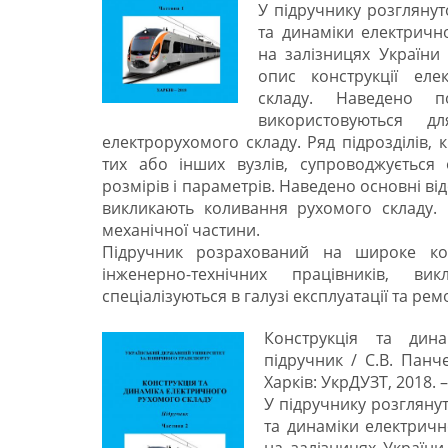
У підручнику розглянут
та динаміки електричн
на залізницях України
опис конструкції еле
складу. Наведено п
використовуються д
електрорухомого складу. Ряд підрозділів,
тих або інших вузлів, супроводжується
розмірів і параметрів. Наведено основні ві
викликають коливання рухомого складу.
механічної частини.
Підручник розрахований на широке коло 
інженерно-технічних працівників, ви
спеціалізуються в галузі експлуатації та ре
Конструкція та дина
підручник / C.В. Панче
Харків: УкрДУЗТ, 2018. – 
У підручнику розглянут
та динаміки електричн