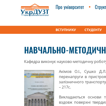
Про університет
Струк
ВСТУПНИКУ
СТУДЕНТУ
УкрДУЗТ
Факультети
Кафедра «Електроенерг
НАВЧАЛЬНО-МЕТОДИЧН
Кафедра виконує науково-методичну робот
Акімов О.І., Сушко Д.Л
перенапруги в пристроя
залізничного транспорту:
– 217с.
Викладаються основи т
вздовж поверхні твердих