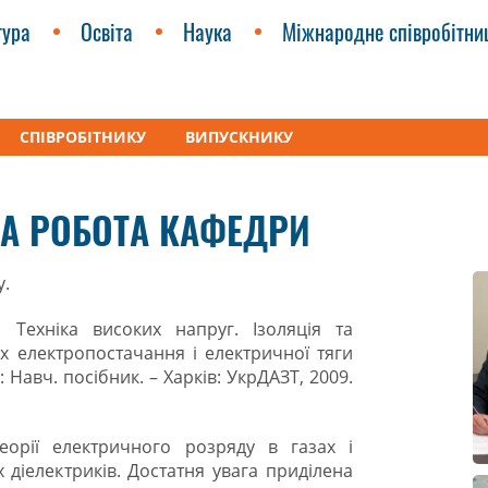
тура
Освіта
Наука
Міжнародне співробітни
СПІВРОБІТНИКУ
ВИПУСКНИКУ
етика, електротехніка та електромеханіка» (ЕТЕМ)
Навчально
А РОБОТА КАФЕДРИ
у.
. Техніка високих напруг. Ізоляція та
х електропостачання і електричної тяги
 Навч. посібник. – Харків: УкрДАЗТ, 2009.
еорії електричного розряду в газах і
 діелектриків. Достатня увага приділена