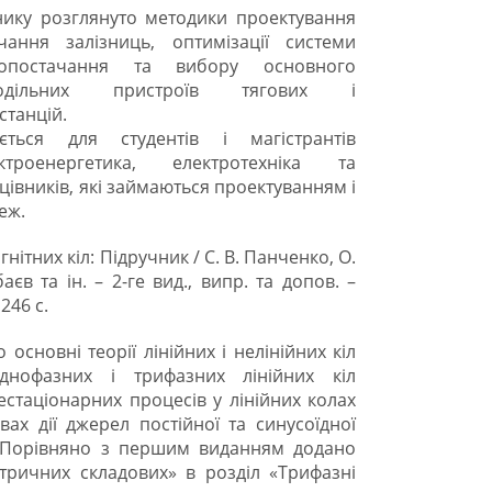
нику розглянуто методики проектування
чання залізниць, оптимізації системи
ропостачання та вибору основного
одільних пристроїв тягових і
станцій.
ється для студентів і магістрантів
ктроенергетика, електротехніка та
цівників, які займаються проектуванням і
еж.
нітних кіл: Підручник / С. В. Панченко, О.
єв та ін. – 2-ге вид., випр. та допов. –
246 с.
основні теорії лінійних і нелінійних кіл
однофазних і трифазних лінійних кіл
естаціонарних процесів у лінійних колах
вах дії джерел постійної та синусоїдної
. Порівняно з першим виданням додано
тричних складових» в розділ «Трифазні