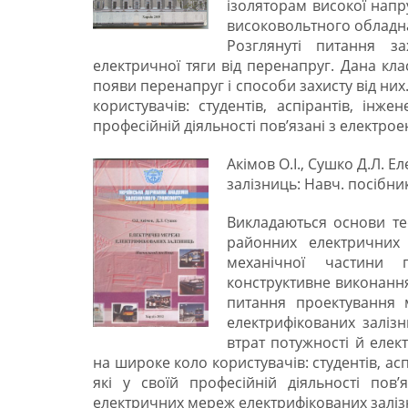
ізоляторам високої напр
високовольтного обладна
Розглянуті питання за
електричної тяги від перенапруг. Дана кла
появи перенапруг і способи захисту від ни
користувачів: студентів, аспірантів, інжен
професійній діяльності пов’язані з електро
Акімов О.І., Сушко Д.Л. 
залізниць: Навч. посібник.
Викладаються основи тео
районних електричних
механічної частини 
конструктивне виконання 
питання проектування 
електрифікованих заліз
втрат потужності й елек
на широке коло користувачів: студентів, асп
які у своїй професійній діяльності пов’
електричних мереж електрифікованих заліз