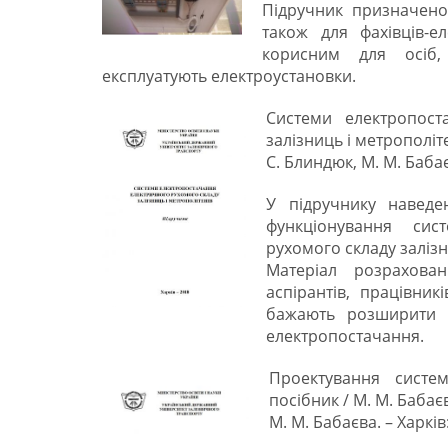
Підручник призначено 
також для фахівців-е
корисним для осіб,
експлуатують електроустановки.
Системи електропост
залізниць і метрополітен
С. Блиндюк, М. М. Бабаєв
У підручнику наведе
функціонування сис
рухомого складу залізн
Матеріал розраховани
аспірантів, працівникі
бажають розширити с
електропостачання.
Проектування систем
посібник / М. М. Бабаєв,
М. М. Бабаєва. – Харків