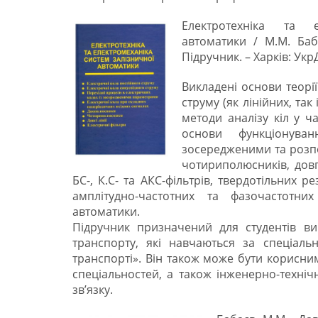
Електротехніка та е
автоматики / М.М. Бабає
Підручник. – Харків: УкрД
Викладені основи теорії
струму (як лінійних, так 
методи аналізу кіл у ча
основи функціонува
зосередженими та розп
чотириполюсників, довг
БС-, К.С- та АКС-фільтрів, твердотільних р
амплітудно-частотних та фазочастотних
автоматики.
Підручник призначений для студентів ви
транспорту, які навчаються за спеціаль
транспорті». Він також може бути корисним
спеціальностей, а також інженерно-техні
зв’язку.