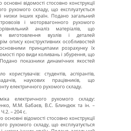
о основні відомості стосовно конструкції
ого рухомого складу, що експлуатується
 і низки інших країн. Подано загальний
ктровозів і моторвагонного рухомого
орівняльний аналіз матеріалів, що
ля виготовлення вузлів і деталей
 крім опису конструктивних особливостей
 основними принципами розрахунку їх
домості про види коливань і збурення, що
 Подано показники динамічних якостей
користувачів: студентів, аспірантів,
кладачів, наукових працівників, що
монту електричного рухомого складу.
міка електричного рухомого складу:
нко, М.М. Бабаєв, В.С. Блиндюк та ін. –
Ч.2. – 204 с.
о основні відомості стосовно конструкції
ого рухомого складу, що експлуатується