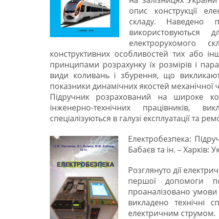
на залізницях України
опис конструкції ел
складу. Наведено п
використовуються д
електрорухомого ск
конструктивних особливостей тих або ін
принципами розрахунку їх розмірів і пара
види коливань і збурення, що викликаю
показники динамічних якостей механічної 
Підручник розрахований на широке коло 
інженерно-технічних працівників, ви
спеціалізуються в галузі експлуатації та ре
Електробезпека: Підруч
Бабаєв та ін. – Харків: У
Розглянуто дії електри
першої допомоги по
проаналізовано умови 
викладено технічні с
електричним струмом.