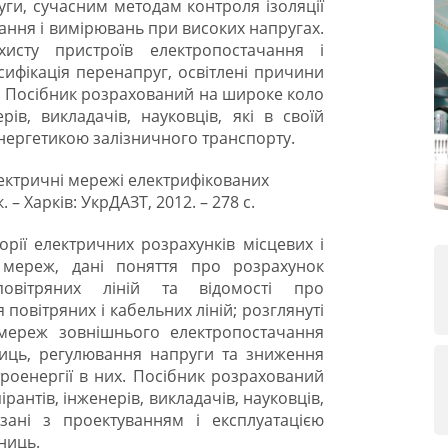
уги, сучасним методам контроля ізоляції
ння і вимірювань при високих напругах.
хисту пристроїв електропостачання і
сифікація перенапруг, освітлені причини
х. Посібник розрахований на широке коло
ерів, викладачів, науковців, які в своїй
енергетикою залізничного транспорту.
Електричні мережі електрифікованих
 – Харків: УкрДАЗТ, 2012. – 278 с.
рії електричних розрахунків місцевих і
 мереж, дані поняття про розрахунок
повітряних ліній та відомості про
повітряних і кабельних ліній; розглянуті
мереж зовнішнього електропостачання
ниць, регулювання напруги та зниження
троенергії в них. Посібник розрахований
ірантів, інженерів, викладачів, науковців,
язані з проектуванням і експлуатацією
ниць.