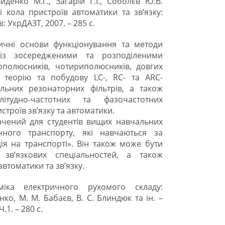
иденко М.Г., Загарій Г.І., Соболєв Ю.В.
і кола пристроїв автоматики та зв’язку:
в: УкрДАЗТ, 2007. – 285 с.
тичні основи функціонування та методи
 із зосередженими та розподіленими
ополюсників, чотириполюсників, довгих
о теорію та побудову LC-, RC- та ARC-
тільних резонаторних фільтрів, а також
літудно-частотних та фазочастотних
строїв зв’язку та автоматики.
ачений для студентів вищих навчальних
ичного транспорту, які навчаються за
ія на транспорті». Він також може бути
 зв’язкових спеціальностей, а також
втоматики та зв’язку.
міка електричного рухомого складу:
нко, М. М. Бабаєв, В. С. Блиндюк та ін. –
.1. – 280 с.