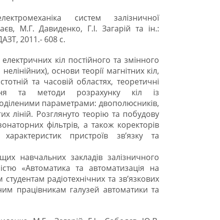
лектромеханіка систем залізничної
в, М.Г. Давиденко, Г.І. Загарій та ін.:
АЗТ, 2011.- 608 с.
 електричних кіл постійного та змінного
і нелінійних), основи теорії магнітних кіл,
стотній та часовій областях, теоретичні
ння та методи розрахунку кіл із
оділеними параметрами: двополюсників,
их ліній. Розглянуто теорію та побудову
езонаторних фільтрів, а також коректорів
 характеристик пристроїв зв’язку та
щих навчальних закладів залізничного
ністю «Автоматика та автоматизація на
 студентам радіотехнічних та зв’язкових
чним працівникам галузей автоматики та