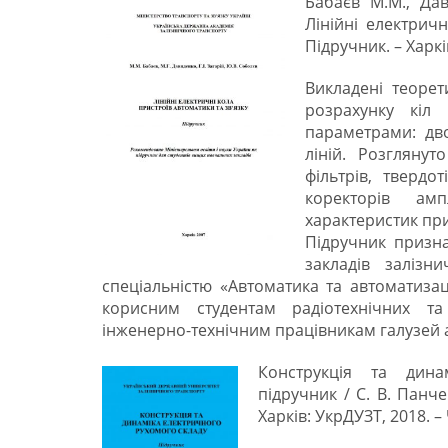
Бабаєв М.М., Дав
Лінійні електричн
Підручник. – Харкі
Викладені теоре
розрахунку кіл
параметрами: дв
ліній. Розглянут
фільтрів, твердо
коректорів амп
характеристик при
Підручник призн
закладів залізн
спеціальністю «Автоматика та автоматизац
корисним студентам радіотехнічних та
інженерно-технічним працівникам галузей а
Конструкція та дина
підручник / C. В. Панче
Харків: УкрДУЗТ, 2018. – Ч