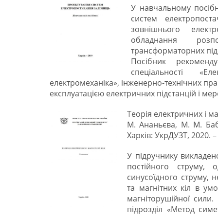
У навчальному посіб
систем електропоста
зовнішнього елект
обладнання розп
трансформаторних під
Посібник рекоменду
спеціальності «Еле
електромеханіка», інженерно-технічних пра
експлуатацією електричних підстанцій і мер
Теорія електричних і маг
М. Ананьєва, М. М. Баба
Харків: УкрДУЗТ, 2020. – 
У підручнику викладено 
постійного струму, 
синусоїдного струму, н
та магнітних кіл в умо
магніторушійної сили
підрозділ «Метод симе