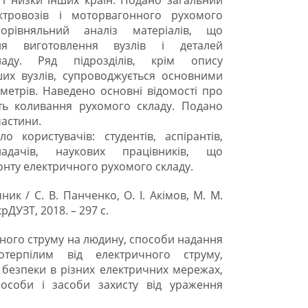
 і низки інших країн. Подано загальний
ектровозів і моторвагонного рухомого
орівняльний аналіз матеріалів, що
ля виготовлення вузлів і деталей
ладу. Ряд підрозділів, крім опису
ших вузлів, супроводжується основними
метрів. Наведено основні відомості про
ть коливання рухомого складу. Подано
частини.
користувачів: студентів, аспірантів,
кладачів, наукових працівників, що
монту електричного рухомого складу.
ник / С. В. Панченко, О. І. Акімов, М. М.
крДУЗТ, 2018. – 297 с.
чного струму на людину, способи надання
терпілим від електричного струму,
безпеки в різних електричних мережах,
пособи і засоби захисту від ураження