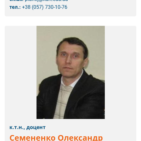
тел.:
+38 (057) 730-10-76
к.т.н., доцент
Семененко Олександр