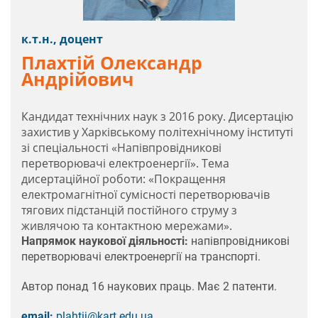
к.т.н., доцент
Плахтій Олександр
Андрійович
Кандидат технічних наук з 2016 року. Дисертацію
захистив у Харківському політехнічному інституті
зі спеціальності «Напівпровідникові
перетворювачі електроенергії». Тема
дисертаційної роботи: «Покращення
електромагнітної сумісності перетворювачів
тягових підстанцій постійного струму з
живлячою та контактною мережами».
Напрямок наукової діяльності:
напівпровідникові
перетворювачі електроенергії на транспорті.
Автор понад 16 наукових праць. Має 2 патенти.
email:
plahtіj@kart.edu.ua