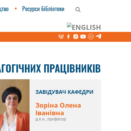
цтво
Ресурси бібліотеки
и оцінювання діяльності науково-педагогічних
ГОГІЧНИХ ПРАЦІВНИКІВ
ЗАВІДУВАЧ КАФЕДРИ
Зоріна Олена
Іванівна
д.е.н., професор