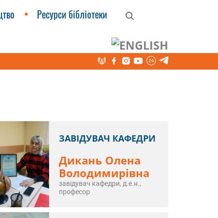
цтво
Ресурси бібліотеки
ЗАВІДУВАЧ КАФЕДРИ
Дикань Олена
Володимирівна
завідувач кафедри, д.е.н.,
професор