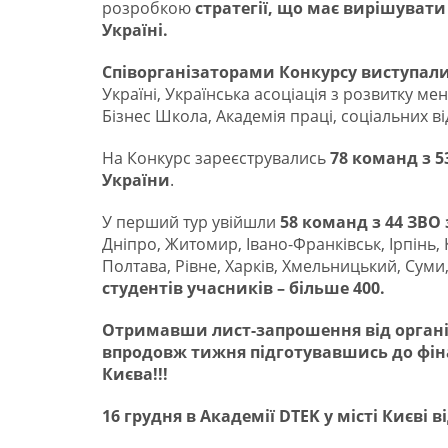
розробкою
стратегії, що має вирішувати
Україні.
Співорганізаторами Конкурсу виступал
Україні, Українська асоціація з розвитку ме
Бізнес Школа, Академія праці, соціальних ві
На Конкурс зареєструвались
78 команд з 5
України
.
У перший тур увiйшли
58 команд з 44 ЗВО 
Дніпро, Житомир, Івано-Франківськ, Ірпінь, К
Полтава, Рівне, Харків, Хмельницький, Суми, 
студентів учасників – більше 400.
Отримавши лист-запрошення від організа
впродовж тижня підготувавшись до фін
Києва!!!
16 грудня в Академії
DTEK
у місті Києві 