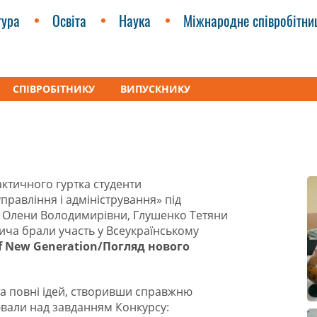
тура
Освіта
Наука
Міжнародне співробітни
СПІВРОБІТНИКУ
ВИПУСКНИКУ
иття
НАША ПЕРЕМОГА!!!
ктичного гуртка студенти
правління і адміністрування» під
ї Олени Володимирівни, Глушенко Тетяни
ича брали участь у Всеукраїнському
f New Generation/Погляд нового
 та повні ідей, створивши справжню
цювали над завданням Конкурсу: