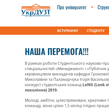
Про університет
Струк
ВСТУПНИКУ
СТУДЕНТУ
УкрДУЗТ
Факультети
Студентське наукове ж
НАША ПЕРЕМОГА!!!
В рамках роботи Студентського науково-пра
спеціальностей «Менеджмент» і «Публічне у
керівництвом викладачів кафедри Громово
Миколаївни та Паламарчука Ігоря Васильов
конкурсі студентських команд
LoNG (Look o
покоління) 2019.
Молоді, амбітні, цілеспрямовані, креативні
команду, вони цілих 1,5 місяці плідно пра