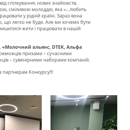
від спілкування, нових знайомств,
ною, сміливою молоддю, яка «…любить
рацювати у рідній країні. Зараз вона
, що легко не буде. Але ми хочемо бути
лишитися жити і працювати в нашій
, «Молочний альянс, DTEK, Альфа
реможців призами – сучасними
жців – сувенірними наборами компаній.
 партнерам Конкурсу!!!