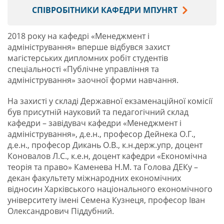
СПІВРОБІТНИКИ КАФЕДРИ МПУHRТ
2018 року на кафедрі «Менеджмент і
адміністрування» вперше відбувся захист
магістерських дипломних робіт студентів
спеціальності «Публічне управління та
адміністрування» заочної форми навчання.
На захисті у складі Державної екзаменаційної комісії
був присутній науковий та педагогічний склад
кафедри – завідувач кафедри «Менеджмент і
адміністрування», д.е.н., професор Дейнека О.Г.,
д.е.н., професор Дикань О.В., к.н.держ.упр, доцент
Коновалов Л.С., к.е.н, доцент кафедри «Економічна
теорія та право» Каменева Н.М. та Голова ДЕКу –
декан факультету міжнародних економічних
відносин Харківського національного економічного
університету імені Семена Кузнеця, професор Іван
Олександрович Піддубний.