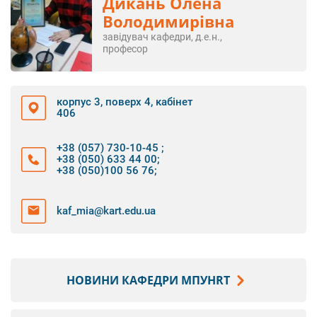
Дикань Олена
Володимирівна
завідувач кафедри, д.е.н.,
професор
корпус 3, поверх 4, кабінет
406
+38 (057) 730-10-45
;
+38 (050) 633 44 00
;
+38 (050)100 56 76
;
kaf_mia@kart.edu.ua
НОВИНИ КАФЕДРИ МПУHRТ