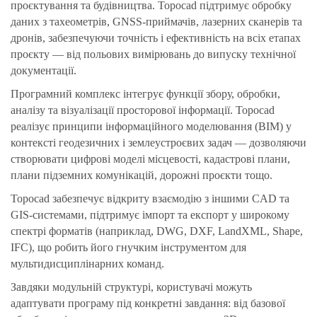
проєктування та будівництва. Topocad підтримує обробку
даних з тахеометрів, GNSS-приймачів, лазерних сканерів та
дронів, забезпечуючи точність і ефективність на всіх етапах
проєкту — від польових вимірювань до випуску технічної
документації.
Програмний комплекс інтегрує функції збору, обробки,
аналізу та візуалізації просторової інформації. Topocad
реалізує принципи інформаційного моделювання (BIM) у
контексті геодезичних і землеустроєвих задач — дозволяючи
створювати цифрові моделі місцевості, кадастрові плани,
плани підземних комунікацій, дорожні проєкти тощо.
Topocad забезпечує відкриту взаємодію з іншими CAD та
GIS-системами, підтримує імпорт та експорт у широкому
спектрі форматів (наприклад, DWG, DXF, LandXML, Shape,
IFC), що робить його гнучким інструментом для
мультидисциплінарних команд.
Завдяки модульній структурі, користувачі можуть
адаптувати програму під конкретні завдання: від базової