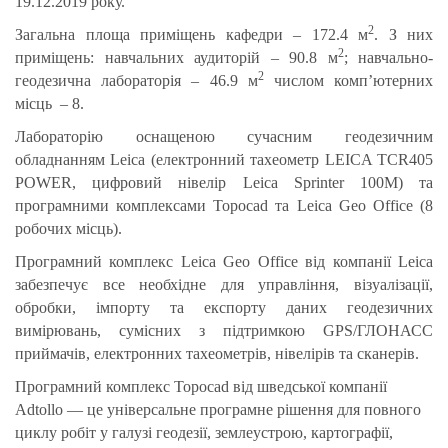
19.12.2019 року.
2
Загальна площа приміщень кафедри – 172.4 м
. З них
2
приміщень: навчальних аудиторій – 90.8 м
; навчально-
2
геодезична лабораторія – 46.9 м
числом комп’ютерних
місць – 8.
Лабораторію оснащеною сучасним геодезичним
обладнанням Leica (електронний тахеометр LEICA TCR405
POWER, цифровий нівелір Leica Sprinter 100M) та
програмними комплексами Topocad та Leica Geo Office (8
робочих місць).
Програмний комплекс Leica Geo Office від компанії Leica
забезпечує все необхідне для управління, візуалізації,
обробки, імпорту та експорту даних геодезичних
вимірювань, сумісних з підтримкою GPS/ГЛОНАСС
приймачів, електронних тахеометрів, нівелірів та сканерів.
Програмний комплекс Topocad від шведської компанії
Adtollo — це універсальне програмне рішення для повного
циклу робіт у галузі геодезії, землеустрою, картографії,