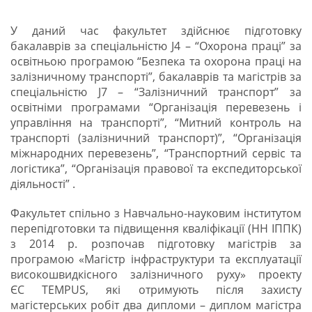
У даний час факультет здійснює підготовку
бакалаврів за спеціальністю J4 – “Охорона праці” за
освітньою програмою “Безпека та охорона праці на
залізничному транспорті”, бакалаврів та магістрів за
спеціальністю J7 – “Залізничний транспорт” за
освітніми програмами “Організація перевезень і
управління на транспорті”, “Митний контроль на
транспорті (залізничний транспорт)”, “Організація
міжнародних перевезень”, “Транспортний сервіс та
логістика”, “Організація правової та експедиторської
діяльності” .
Факультет спільно з Навчально-науковим інститутом
перепідготовки та підвищення кваліфікації (НН ІППК)
з 2014 р. розпочав підготовку магістрів за
програмою «Магістр інфраструктури та експлуатації
високошвидкісного залізничного руху» проекту
ЄС TEMPUS, які отримують після захисту
магістерських робіт два дипломи – диплом магістра