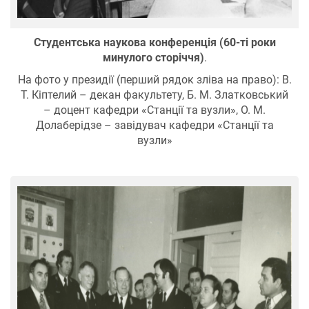
Студентська наукова конференція (60-ті роки
минулого сторіччя)
.
На фото у президії (перший рядок зліва на право): В.
Т. Кіптелий – декан факультету, Б. М. Златковський
– доцент кафедри «Станції та вузли», О. М.
Долаберідзе – завідувач кафедри «Станції та
вузли»