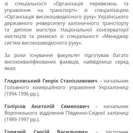
зі спеціальності «Організація перевезень та
управління на транспорті» зі спеціалізацією
«Організація високошвидкісного руху» Українського
державного університету залізничного транспорту
та диплом магістра Національної консерваторії
мистецтв та ремесел зі спеціальності «Менеджер
систем високошвидкісного руху».
За роки існування факультет підготував багато
висококваліфікованих фахівців, найвідоміші серед
яких:
Гладковський Генрік Станіславович
– начальник
Головного комерційного управління Укрзалізниці
(1994-1996 рр.).
Голіусов Анатолій Семенович
– начальник
Воронезького відділення Південно-Східної залізниці
(1989-1997 рр.).
Горилей Сергій Васильович
– заступник