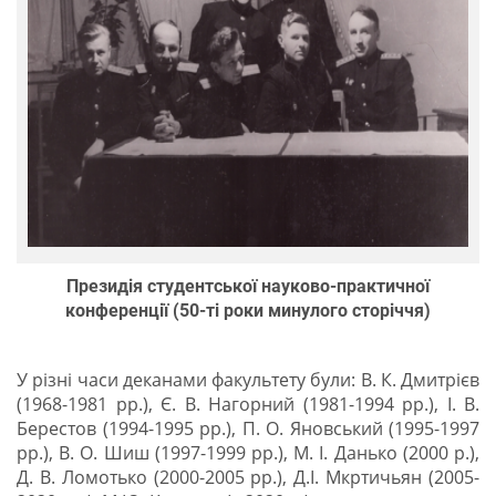
Президія студентської науково-практичної
конференції (50-ті роки минулого сторіччя)
У різні часи деканами факультету були: В. К. Дмитрієв
(1968-1981 рр.), Є. В. Нагорний (1981-1994 рр.), І. В.
Берестов (1994-1995 рр.), П. О. Яновський (1995-1997
рр.), В. О. Шиш (1997-1999 рр.), М. І. Данько (2000 р.),
Д. В. Ломотько (2000-2005 рр.), Д.І. Мкртичьян (2005-