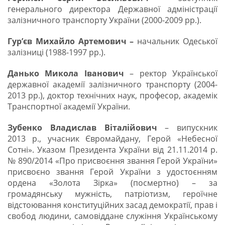
генерального директора Державної адміністрації
залізничного транспорту України (2000-2009 рр.).
Гур’єв Михайло Артемович
–
начальник Одеської
залізниці (1988-1997 рр.).
Данько Микола Іванович
– ректор Української
державної академії залізничного транспорту (2004-
2013 рр.), доктор технічних наук, професор, академік
Транспортної академії України.
Зубенко Владислав Віталійович
– випускник
2013 р., учасник Євромайдану, Герой «Небесної
Сотні». Указом Президента України від 21.11.2014 р.
№ 890/2014 «Про присвоєння звання Герой України»
присвоєно звання Герой України з удостоєнням
ордена «Золота Зірка» (посмертно) – за
громадянську мужність, патріотизм, героїчне
відстоювання конституційних засад демократії, прав і
свобод людини, самовіддане служіння Українському