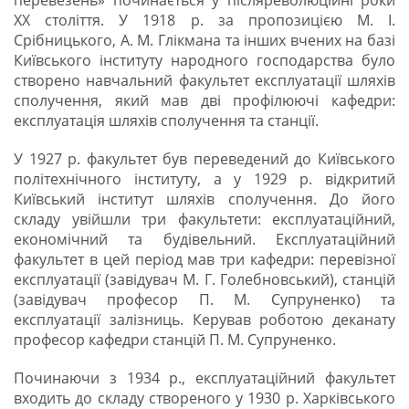
перевезень» починається у післяреволюційні роки
ХХ століття. У 1918 р. за пропозицією М. І.
Срібницького, А. М. Глікмана та інших вчених на базі
Київського інституту народного господарства було
створено навчальний факультет експлуатації шляхів
сполучення, який мав дві профілюючі кафедри:
експлуатація шляхів сполучення та станції.
У 1927 р. факультет був переведений до Київського
політехнічного інституту, а у 1929 р. відкритий
Київський інститут шляхів сполучення. До його
складу увійшли три факультети: експлуатаційний,
економічний та будівельний. Експлуатаційний
факультет в цей період мав три кафедри: перевізної
експлуатації (завідувач М. Г. Голебновський), станцій
(завідувач професор П. М. Супруненко) та
експлуатації залізниць. Керував роботою деканату
професор кафедри станцій П. М. Супруненко.
Починаючи з 1934 р., експлуатаційний факультет
входить до складу створеного у 1930 р. Харківського