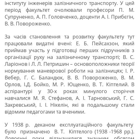
інституту інженерів залізничного транспорту. У цей
період факультет очолювали професори П. М.
Супруненко, А. П. Головченко, доценти А. І. Прибєгін,
В. В. Повороженко.
За часів становлення та розвитку факультету тут
працювали видатні вчені: Е. Б. Пейсахзон, який
приймав участь у підготовці перших підручників з
організації руху на залізничному транспорті; В. С.
Ларіонов і Л. Л. Петришин – основоположники теорії
нормування маневрової роботи на залізницях; І. Р.
Вебер, Г. С. Баландюк, В. В. Повороженко, В. М.
Орлов, І.Д. Бойко, М. Р. Ющенко, В. Т. Кіптелий. В
аспірантурі у 30-х роках минулого сторіччя
навчалися М. Я. Стефанов, А. І. Тарновський, Г. С.
Закревський, І. І. Нікелін, які в подальшому стали
відомим педагогами та вченими.
У 1938 р. деканом експлуатаційного факультету
було призначено В. Т. Кіптелого (1938 -1968 рр.).
Довоєнні роки відзначилися значним обсягом