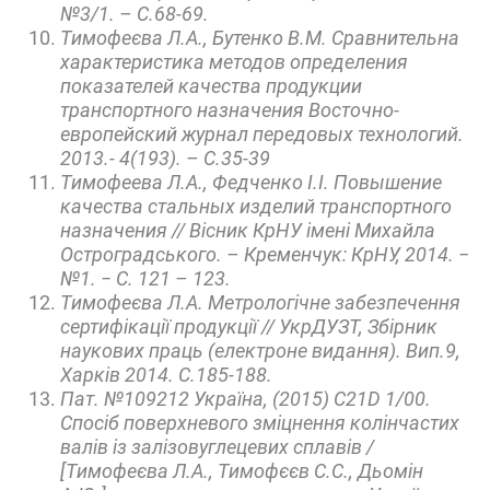
№3/1. – С.68-69.
Тимофеєва Л.А., Бутенко В.М. Сравнительна
характеристика методов определения
показателей качества продукции
транспортного назначения Восточно-
европейский журнал передовых технологий.
2013.- 4(193). – С.35-39
Тимофеева Л.А., Федченко І.І. Повышение
качества стальных изделий транспортного
назначения // Вісник КрНУ імені Михайла
Остроградського. – Кременчук: КрНУ, 2014. −
№1. − С. 121 – 123.
Тимофеєва Л.А. Метрологічне забезпечення
сертифікації продукції // УкрДУЗТ, Збірник
наукових праць (електроне видання). Вип.9,
Харків 2014. С.185-188.
Пат. №109212 Україна, (2015) С21D 1/00.
Спосіб поверхневого зміцнення колінчастих
валів із залізовуглецевих сплавів /
[Тимофеєва Л.А., Тимофєєв С.С., Дьомін