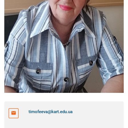
timofeeva@kart.edu.ua