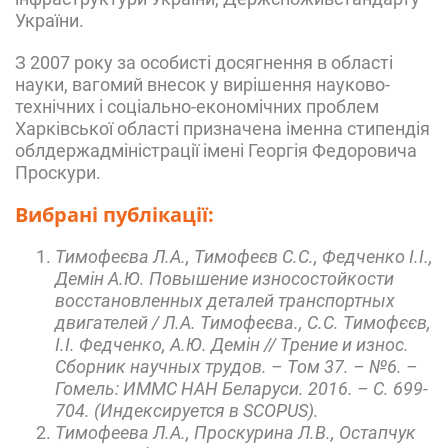
України.
З 2007 року за особисті досягнення в області
науки, вагомий внесок у вирішення науково-
технічних і соціально-економічних проблем
Харківської області призначена іменна стипендія
облдержадміністрації імені Георгія Федоровича
Проскури.
Вибрані публікації:
Тимофеєва Л.А., Тимофеєв С.С., Федченко І.І.,
Демін А.Ю. Повышение износостойкости
восстановленных деталей транспортных
двигателей / Л.А. Тимофеєва., С.С. Тимофєєв,
І.І. Федченко, А.Ю. Демін // Трение и износ.
Сборник научных трудов. – Том 37. – №6. –
Гомель: ИММС НАН Беларуси. 2016. – С. 699-
704. (Индексируется в SCOPUS).
Тимофеева Л.А., Проскурина Л.В., Остапчук