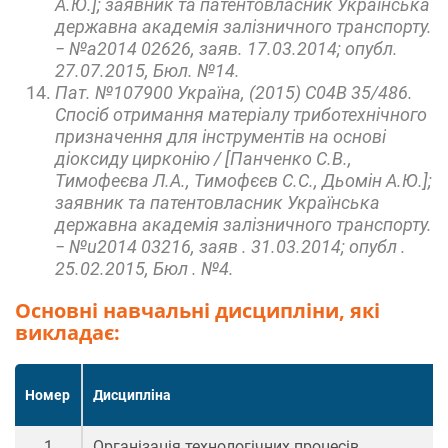
А.Ю.]; заявник та патентовласник Українська
державна академія залізничного транспорту.
− №а2014 02626, заяв. 17.03.2014; опубл.
27.07.2015, Бюл. №14.
Пат. №107900 Україна, (2015) С04В 35/486.
Спосіб отримання матеріалу триботехнічного
призначення для інструментів на основі
діоксиду цирконію / [Панченко С.В.,
Тимофеєва Л.А., Тимофєєв С.С., Дьомін А.Ю.];
заявник та патентовласник Українська
державна академія залізничного транспорту.
− №u2014 03216, заяв . 31.03.2014; опубл .
25.02.2015, Бюл . №4.
Основні навчальні дисципліни, які
викладає:
Номер
Дисципліна
1
Організація технологічних процесів