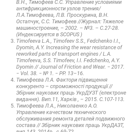
В.Н., Тимофеев С.С. Управление условиями
антифрикционности узлов трения/
Л.А.Тимофеева, Л.В. Проскурина, В.Н.
Остапчук, С.С. Тимофеев //Журнал: Тяжелое
машиностроение, – 2002. – №3. – С.27-28.
(Индексируется в SCOPUS )
Timofeeva L.A., Timofeev S.S., Fedchenko I.I.,
Dyomin, A.Y. Increasing the wear resistance of
reworked parts of transport engines / L.A.
Timofeeva, S.S. Timofeev, I.I. Fedchenko, A.Y.
Dyomin // Journal of Friction and Wear. − 2017.
− Vol. 38. − № 1. − PP. 13–16.
Тимофеєва Л.А. Фактори підвищення
конкуренто – спроможності продукції //
Збірник наукових праць УкрДУЗТ (електроне
видання). Вип.11, Харків , – 2015. С.107-113.
Тимофеева Л.А., Николаенко А.О.
Управление качеством технического
обслуживания ремонта деталей подвижного
состава // Збірник наукових праць УкрДАЗТ,
вип.143, 2014р., с.69-72 .