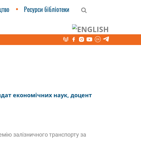
цтво
Ресурси бібліотеки
дат економічних наук, доцент
емію залізничного транспорту за