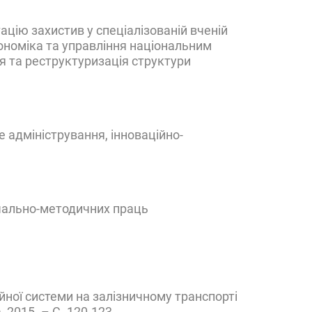
ацію захистив у спеціалізованій вченій
кономіка та управління національним
я та реструктуризація структури
 адміністрування, інноваційно-
авчально-методичних праць
йної системи на залізничному транспорті
, 2015. – С. 120-123.