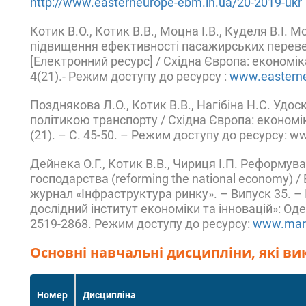
http://www.easterneurope-ebm.in.ua/20-2019-ukr
Котик В.О., Котик В.В., Моцна І.В., Куделя В.І
підвищення ефективності пасажирських переве
[Електронний ресурс] / Східна Європа: економіка
4(21).- Режим доступу до ресурсу :
www.easterne
Позднякова Л.О., Котик В.В., Нагібіна Н.С. Удо
політикою транспорту / Східна Європа: економіка
(21). – С. 45-50. – Режим доступу до ресурсу: w
Дейнека О.Г., Котик В.В., Чириця І.П. Реформу
господарства (reforming the national economy)
журнал «Інфраструктура ринку». – Випуск 35. 
дослідний інститут економіки та інновацій»: Одеса
2519-2868. Режим доступу до ресурсу:
www.mark
Основні навчальні дисципліни, які ви
Номер
Дисципліна