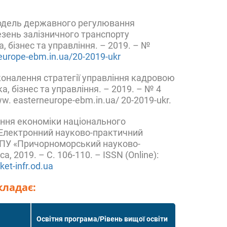
. Модель державного регулювання
зень залізничного транспорту
, бізнес та управління. – 2019. – №
urope-ebm.in.ua/20-2019-ukr
сконалення стратегії управління кадровою
, бізнес та управління. – 2019. – № 4
ww. easterneurope-ebm.in.ua/ 20-2019-ukr.
вання економіки національного
 / Електронний науково-практичний
– ПУ «Причорноморський науково-
, 2019. – С. 106-110. – ISSN (Online):
et-infr.od.ua
кладає:
Освітня програма/Рівень вищої освіти