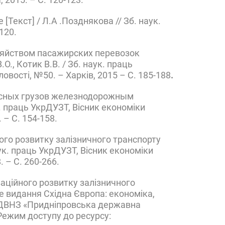
[Текст] / Л.А .Позднякова // Зб. наук.
120.
зяйством пасажирских перевозок
., Котик В.В. / Зб. наук. праць
овості, №50. – Харків, 2015 – С. 185-188
.
асных грузов железнодорожным
к. праць УкрДУЗТ, Вісник економіки
 – С. 154-158.
ного розвитку залізничного транспорту
наук. праць УкрДУЗТ, Вісник економіки
. – С. 260-266.
ваційного розвитку залізничного
е видання Східна Європа: економіка,
о: ДВНЗ «Придніпровська державна
 Режим доступу до ресурсу: