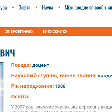
тура
Освіта
Наука
Міжнародне співробітни
СПІВРОБІТНИКУ
ВИПУСКНИКУ
тик Віталій Вікторович
ОВИЧ
Посада:
доцент
Науковий ступінь, вчене звання:
канди
Рік народження:
1986
Освіта:
У 2007 році закінчив Українську державну акад