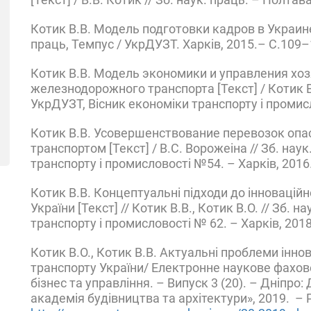
Котик В.В. Модель подготовки кадров в Украине 
праць, Темпус / УкрДУЗТ. Харків, 2015.– С.109–
Котик В.В. Модель экономики и управления хо
железнодорожного транспорта [Текст] / Котик В.О
УкрДУЗТ, Вісник економіки транспорту і промисл
Котик В.В. Усовершенствование перевозок оп
транспортом [Текст] / В.С. Ворожеіна // Зб. нау
транспорту і промисловості №54. – Харків, 2016.
Котик В.В. Концептуальні підходи до інновацій
України [Текст] // Котик В.В., Котик В.О. // Зб. 
транспорту і промисловості № 62. – Харків, 2018
Котик В.О., Котик В.В. Актуальні проблеми інно
транспорту України/ Електронне наукове фахов
бізнес та управління. – Випуск 3 (20). – Дніпр
академія будівництва та архітектури», 2019. –