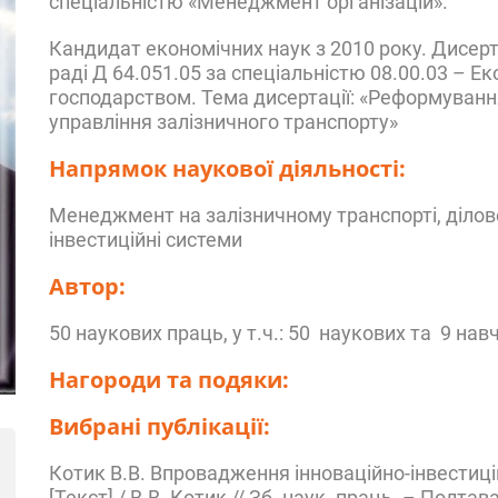
спеціальністю «Менеджмент організацій».
Кандидат економічних наук з 2010 року. Дисерт
раді Д 64.051.05 за спеціальністю 08.00.03 – Е
господарством. Тема дисертації: «Реформуванн
управління залізничного транспорту»
Напрямок наукової діяльності:
Менеджмент на залізничному транспорті, ділове
інвестиційні системи
Автор:
50 наукових праць, у т.ч.: 50 наукових та 9 н
Нагороди та подяки:
Вибрані публікації:
Котик В.В. Впровадження інноваційно-інвестиці
[Текст] / В.В. Котик // Зб. наук. праць. – Полтава