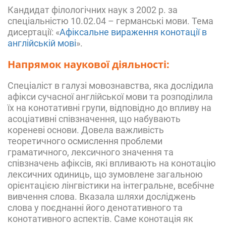
Кандидат філологічних наук з 2002 р. за
спеціальністю 10.02.04 – германські мови. Тема
дисертації: «
Афіксальне вираження конотації в
англійській мові
».
Напрямок наукової діяльності:
Спеціаліст в галузі мовознавства, яка дослідила
афікси сучасної англійської мови та розподілила
їх на конотативні групи, відповідно до впливу на
асоціативні співзначення, що набувають
кореневі основи. Довела важливість
теоретичного осмислення проблеми
граматичного, лексичного значення та
співзначень афіксів, які впливають на конотацію
лексичних одиниць, що зумовлене загальною
орієнтацією лінгвістики на інтегральне, всебічне
вивчення слова. Вказала шляхи досліджень
слова у поєднанні його денотативного та
конотативного аспектів. Саме конотація як