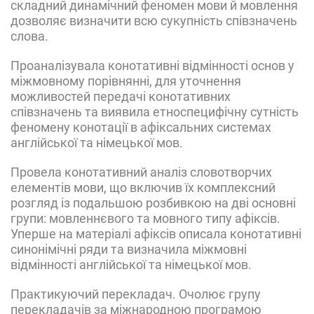
складний динамічний феномен мови й мовлення
дозволяє визначити всю сукупність співзначень
слова.
Проаналізувала конотативні відмінності основ у
міжмовному порівнянні, для уточнення
можливостей передачі конотативних
співзначень та виявила етноспецифічну сутність
феномену конотації в афіксальних системах
англійської та німецької мов.
Провела конотативний аналіз словотворчих
елементів мови, що включив їх комплексний
розгляд із подальшою розбивкою на дві основні
групи: мовленнєвого та мовного типу афіксів.
Уперше на матеріалі афіксів описала конотативні
синонімічні ряди та визначила міжмовні
відмінності англійської та німецької мов.
Практикуючий перекладач. Очолює групу
перекладачів за міжнародною програмою