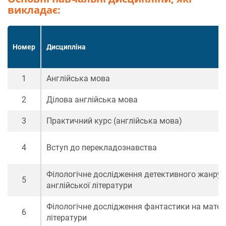
викладає:
Номер
Дисципліна
1
Англійська мова
2
Ділова англійська мова
3
Практичний курс (англійська мова)
4
Вступ до перекладознавства
Філологічне дослідження детективного жанру н
5
англійської літератури
Філологічне дослідження фантастики на матері
6
літератури