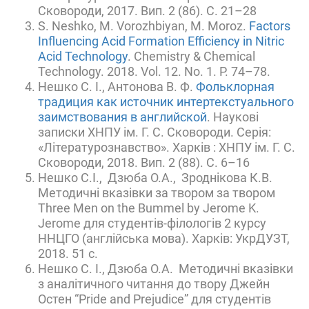
Сковороди, 2017. Вип. 2 (86). С. 21–28
S. Neshko, M. Vorozhbiyan, M. Moroz.
Factors
Influencing Acid Formation Efficiency in Nitric
Acid Technology
. Chemistry & Chemical
Technology. 2018. Vol. 12. No. 1. P. 74–78.
Нешко С. І., Антонова В. Ф.
Фольклорная
традиция как источник интертекстуального
заимствования в английской
. Наукові
записки ХНПУ ім. Г. С. Сковороди. Серія:
«Літературознавство». Харків : ХНПУ ім. Г. С.
Сковороди, 2018. Вип. 2 (88). С. 6–16
Нешко С.І., Дзюба О.А., Зроднікова К.В.
Методичні вказівки за твором за твором
Three Men on the Bummel by Jerome K.
Jerome для студентів-філологів 2 курсу
ННЦГО (англійська мова). Харків: УкрДУЗТ,
2018. 51 с.
Нешко С. І., Дзюба О.А. Методичні вказівки
з аналітичного читання до твору Джейн
Остен “Pride and Prejudice” для студентів