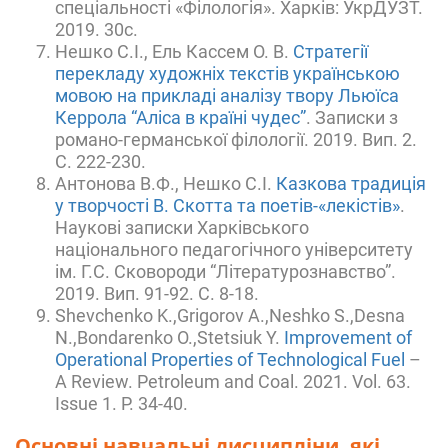
спеціальності «Філологія». Харків: УкрДУЗТ.
2019. 30с.
Нешко С.І., Ель Кассем О. В.
Стратегії
перекладу художніх текстів українською
мовою на прикладі аналізу твору Льюїса
Керрола “Аліса в країні чудес”
. Записки з
романо-германської філології. 2019. Вип. 2.
С. 222-230.
Антонова В.Ф., Нешко С.І.
Казкова традиція
у творчості В. Скотта та поетів-«лекістів»
.
Наукові записки Харківського
національного педагогічного університету
ім. Г.С. Сковороди “Літературознавство”.
2019. Вип. 91-92. С. 8-18.
Shevchenko K.,Grigorov A.,Neshko S.,Desna
N.,Bondarenko O.,Stetsiuk Y.
Improvement of
Operational Properties of Technological Fuel
–
A Review. Petroleum and Coal. 2021. Vol. 63.
Issue 1. P. 34-40.
Основні навчальні дисципліни, які