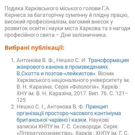
Подяка
Харківського міського голови Г.А.
Кернеса за багаторічну сумлінну й плідну працю,
високий професіоналізм, вагомий внесок у
розвиток освіти і науки міста Харкова та з нагоди
професійного свята – Дня залізничника.
Вибрані публікації:
Антонова В. Ф., Нешко С. И.
Трансформация
жанрового канона в произведениях
В.Скотта и поэтов-«лейкистов»
. Вісник
Харківського національного університету ім.
В. Н. Каразіна. Серія «Філологія». Харків :
ХНУ ім. В. Н. Каразіна, 2017. Вип. 76. С. 121–
125
Нешко С. І., Антонова В. Ф.
Принцип
організації просторо-часового контініума
британської чарівно ї казки
. Наукові
записки ХНПУ ім. Г. С. Сковороди. Серія:
«Літературознавство». Харків : ХНПУ ім. Г. С.