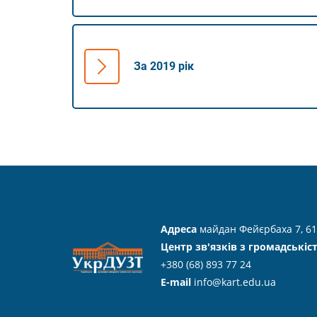
За 2019 рік
Адреса
майдан Фейєрбаха 7, 61
Центр зв'язків з громадськіс
+380 (68) 893 77 24
E-mail
info@kart.edu.ua