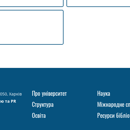
Про університет
Наука
050, Харків
тю та PR
Структура
Міжнародне сп
Освіта
Ресурси бібліо