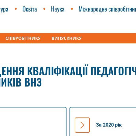
тура
Освіта
Наука
Міжнародне співробітни
СПІВРОБІТНИКУ
ВИПУСКНИКУ
-науковий центр освіти дорослих
Сертифікати з підвищення к
ЕННЯ КВАЛІФІКАЦІЇ ПЕДАГОГІ
ИКІВ ВНЗ
За 2020 рік