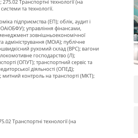
 275.02 Транспортні технології (на
системи та технології.
іка підприємства (ЕП); облік, аудит і
 (ОАіОБФУ); управління фінансами,
; менеджмент зовнішньоекономічної
та адміністрування (МОіА); публічне
ошвидкісний рухомий склад (ВРС); вагони
 локомотивне господарство (Л);
нспорті (ОПУТ); транспортний сервіс та
педиторської діяльності (ОПЕД);
 митний контроль на транспорті (МКТ);
5.02 Транспортні технології (на