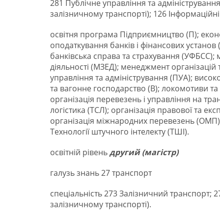
281 Публічне управління та адміністрування;
залізничному транспорті); 126 Інформаційні 
освітня програма Підприємництво (П); економ
оподаткування банків і фінансових установ
банківська справа та страхування (УФБСС)
діяльності (МЗЕД); менеджмент організацій 
управління та адміністрування (ПУА); висок
та вагонне господарство (В); локомотиви та
організація перевезень і управління на тра
логістика (ТСЛ); організація правової та екс
організація міжнародних перевезень (ОМП);
Технології штучного інтелекту (ТШІ).
освітній рівень
другий (магістр)
галузь знань 27 транспорт
спеціальність 273 Залізничний транспорт; 27
залізничному транспорті).