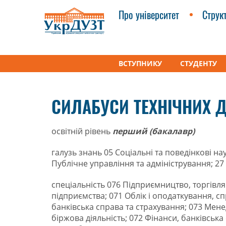
Про університет
Струк
ВСТУПНИКУ
СТУДЕНТУ
УкрДУЗТ
Факультети
Освітні програми
Си
СИЛАБУСИ ТЕХНІЧНИХ 
освітній рівень
перший (бакалавр)
галузь знань 05 Соціальні та поведінкові на
Публічне управління та адміністрування; 27 
спеціальність 076 Підприємництво, торгівля 
підприємства; 071 Облік і оподаткування, сп
банківська справа та страхування; 073 Мене
біржова діяльність; 072 Фінанси, банківськ