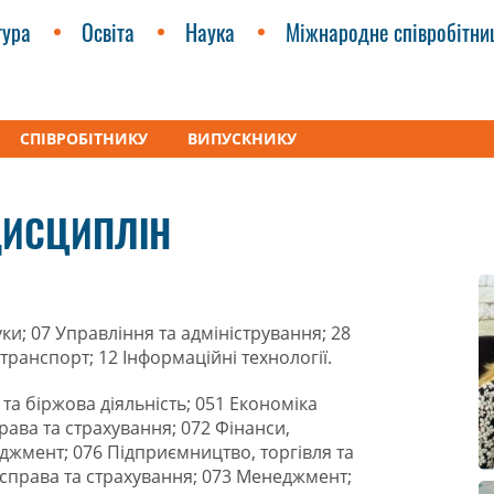
тура
Освіта
Наука
Міжнародне співробітни
СПІВРОБІТНИКУ
ВИПУСКНИКУ
лабуси технічних дисциплін
ДИСЦИПЛІН
уки; 07 Управління та адміністрування; 28
транспорт; 12 Інформаційні технології.
та біржова діяльність; 051 Економіка
рава та страхування; 072 Фінанси,
джмент; 076 Підприємництво, торгівля та
а справа та страхування; 073 Менеджмент;