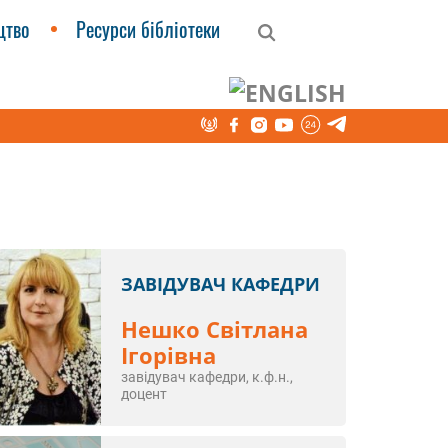
цтво
Ресурси бібліотеки
ЗАВІДУВАЧ КАФЕДРИ
Нешко Світлана
Ігорівна
завідувач кафедри, к.ф.н.,
доцент