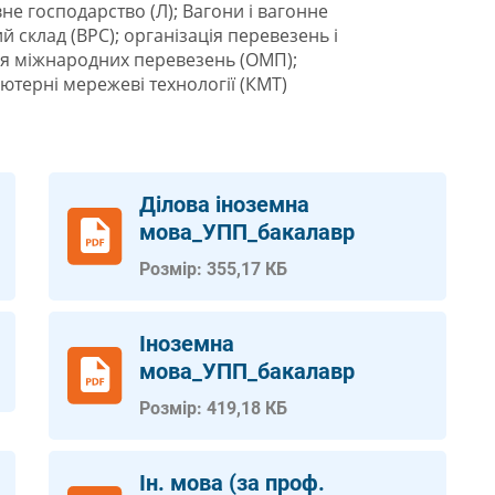
е господарство (Л); Вагони і вагонне
 склад (ВРС); організація перевезень і
ція міжнародних перевезень (ОМП);
ютерні мережеві технології (КМТ)
Ділова іноземна
мова_УПП_бакалавр
Розмір: 355,17 КБ
Іноземна
мова_УПП_бакалавр
Розмір: 419,18 КБ
Ін. мова (за проф.