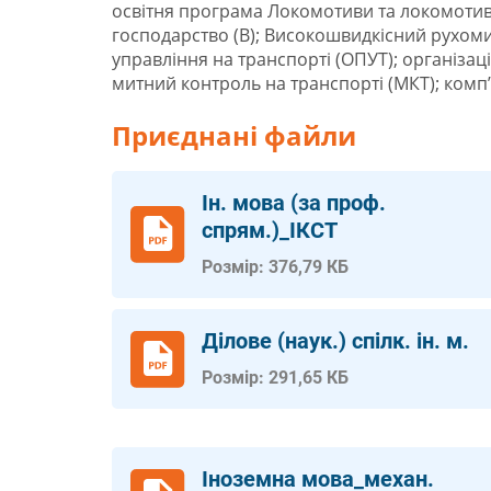
освітня програма Локомотиви та локомотивн
господарство (В); Високошвидкісний рухомий
управління на транспорті (ОПУТ); організа
митний контроль на транспорті (МКТ); комп’
Приєднані файли
Ін. мова (за проф.
спрям.)_ІКСТ
Розмір: 376,79 КБ
Ділове (наук.) спілк. ін. м.
Розмір: 291,65 КБ
Іноземна мова_механ.