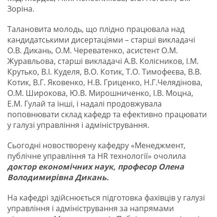
Зоріна.
Талановита молодь, що плідно працювала над
кандидатськими дисертаціями – старші викладачі
О.В. Дикань, О.М. Череватенко, асистент О.М.
Журавльова, старші викладачі А.В. Колісников, І.М.
Крутько, В.І. Куделя, В.О. Котик, Т.О. Тимофеєва, В.В.
Котик, В.Г. Яковенко, Н.В. Гриценко, Н.Г.Челядінова,
О.М. Широкова, Ю.В. Мирошниченко, І.В. Моцна,
Е.М. Гулай та інші, і надалі продовжувала
поповнювати склад кафедр та ефективно працювати
у галузі управління і адміністрування.
Сьогодні новостворену кафедру «Менеджмент,
публічне управління та HR технології» очолила
доктор економічних наук, професор Олена
Володимирівна Дикань.
На кафедрі здійснюється підготовка фахівців у галузі
управління і адміністрування за напрямами