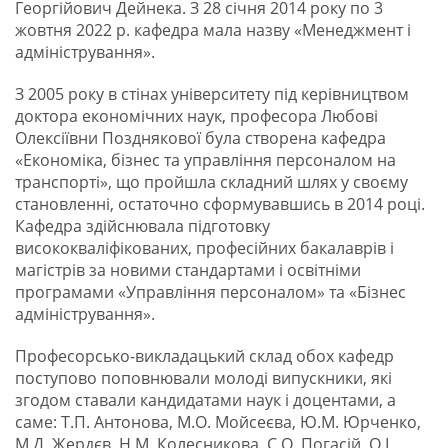
Георгійович Дейнека. З 28 січня 2014 року по 3
жовтня 2022 р. кафедра мала назву «Менеджмент і
адміністрування».
З 2005 року в стінах університету під керівництвом
доктора економічних наук, професора Любові
Олексіївни Позднякової була створена кафедра
«Економіка, бізнес та управління персоналом на
транспорті», що пройшла складний шлях у своєму
становленні, остаточно сформувавшись в 2014 році.
Кафедра здійснювала підготовку
висококваліфікованих, професійних бакалаврів і
магістрів за новими стандартами і освітніми
програмами «Управління персоналом» та «Бізнес
адміністрування».
Професорсько-викладацький склад обох кафедр
поступово поповнювали молоді випускники, які
згодом ставали кандидатами наук і доцентами, а
саме: Т.П. Антонова, М.О. Мойсеєва, Ю.М. Юрченко,
М.Д. Жердєв, Н.М. Колесникова, С.О. Погасій, О.І.