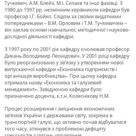
Тучкевич, А.М. Блейз, М.І. Силаєв та інші фахівці. З
1980 до 1997 рр. незмінним керівником кафедри був
професор І.Г. Бойко. Слідом за своїми видатними
попередниками – В.М. Орловим і Т.М. Тучкевичем –
він заклав основи навчальної, методичної і науково-
дослідної діяльності кафедри.
З 1997 року по 2001 рік кафедру очолював професор
Дикань Володимир Леонідович. У 2001 році кафедру
було реорганізовано у зв’язку з утворенням нової
випускаючої кафедри «Економіка підприємств і
організація виробництва». При цьому кафедра
отримала назву «Економіка та галузевий
менеджмент». Завідуючою кафедри було
призначено доцента, к.т.н. Колеснікову Н.М.
Процес розширення і зміцнення економічних
зв’язків України з державами світу, зокрема в
транспортній галузі, що активно почав відбуватися
того часу, зіткнувся з проблемою дефіциту
спеціалістів з питань управління