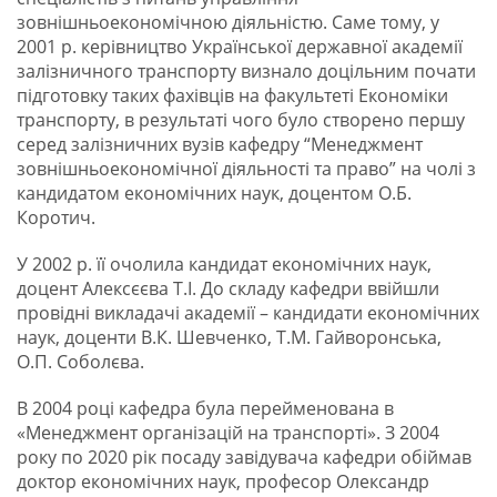
зовнішньоекономічною діяльністю. Саме тому, у
2001 р. керівництво Української державної академії
залізничного транспорту визнало доцільним почати
підготовку таких фахівців на факультеті Економіки
транспорту, в результаті чого було створено першу
серед залізничних вузів кафедру “Менеджмент
зовнішньоекономічної діяльності та право” на чолі з
кандидатом економічних наук, доцентом О.Б.
Коротич.
У 2002 р. її очолила кандидат економічних наук,
доцент Алексєєва Т.І. До складу кафедри ввійшли
провідні викладачі академії – кандидати економічних
наук, доценти В.К. Шевченко, Т.М. Гайворонська,
О.П. Соболєва.
В 2004 році кафедра була перейменована в
«Менеджмент організацій на транспорті». З 2004
року по 2020 рік посаду завідувача кафедри обіймав
доктор економічних наук, професор Олександр