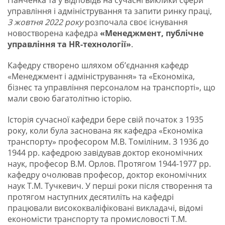
Панченка та у відповідь на сучасні виклики сфери
управління і адміністрування та запити ринку праці,
3 жовтня 2022 року
розпочала своє існування
новостворена кафедра
«Менеджмент, публічне
управління та HR-технології»
.
Кафедру створено шляхом об’єднання кафедр
«Менеджмент і адміністрування» та «Економіка,
бізнес та управління персоналом на транспорті», що
мали свою багатолітню історію.
Історія сучасної кафедри бере свій початок з 1935
року, коли була заснована як кафедра «Економіка
транспорту» професором М.В. Томіліним. З 1936 до
1944 рр. кафедрою завідував доктор економічних
наук, професор В.М. Орлов. Протягом 1944-1977 рр.
кафедру очолював професор, доктор економічних
наук Т.М. Тучкевич. У перші роки після створення та
протягом наступних десятиліть на кафедрі
працювали висококваліфіковані викладачі, відомі
економісти транспорту та промисловості Т.М.