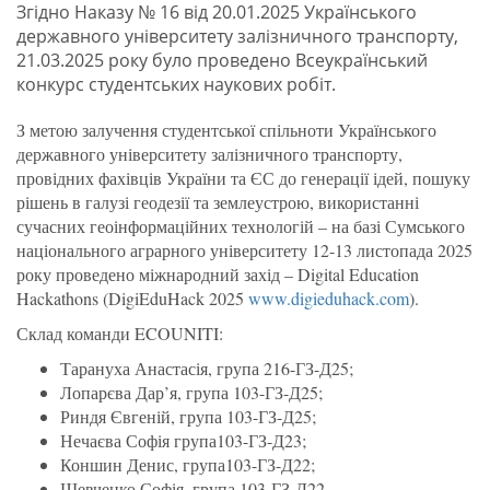
Згідно Наказу № 16 від 20.01.2025 Українського
державного університету залізничного транспорту,
21.03.2025 року було проведено Всеукраїнський
конкурс студентських наукових робіт.
З метою залучення студентської спільноти Українського
державного університету залізничного транспорту,
провідних фахівців України та ЄС до генерації ідей, пошуку
рішень в галузі геодезії та землеустрою, використанні
сучасних геоінформаційних технологій – на базі Сумського
національного аграрного університету 12-13 листопада 2025
року проведено міжнародний захід – Digital Education
Hackathons (DigiEduHack 2025
www.digieduhack.com
).
Склад команди ECOUNITI:
Тарануха Анастасія, група 216-ГЗ-Д25;
Лопарєва Дар’я, група 103-ГЗ-Д25;
Риндя Євгеній, група 103-ГЗ-Д25;
Нечаєва Софія група103-ГЗ-Д23;
Коншин Денис, група103-ГЗ-Д22;
Шевченко Софія, група 103-ГЗ-Д22.