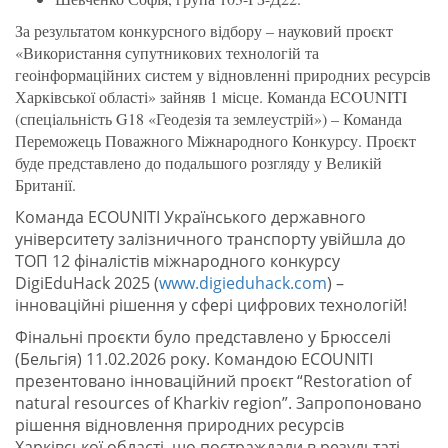
За результатом конкурсного відбору – науковий проєкт
«Використання супутникових технологій та
геоінформаційних систем у відновленні природних ресурсів
Харківської області» зайняв 1 місце. Команда ECOUNITI
(спеціальність G18 «Геодезія та землеустрій») – Команда
Переможець Поважного Міжнародного Конкурсу. Проєкт
буде представлено до подальшого розгляду у Великій
Британії.
Команда ECOUNITI Українського державного
університету залізничного транспорту увійшла до
ТОП 12 фіналістів міжнародного конкурсу
DigiEduHack 2025 (
www.digieduhack.com
) –
інноваційні рішення у сфері цифрових технологій!
Фінальні проєкти було представлено у Брюсселі
(Бельгія) 11.02.2026 року. Командою ECOUNITI
презентовано інноваційний проєкт “Restoration of
natural resources of Kharkiv region”. Запропоновано
рішення відновлення природних ресурсів
Харківської області, що постраждали в результаті