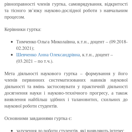
рівноправності членів гуртка, самоврядування, відкритості
та тісного зв’язку науково-дослідної роботи з навчальним
процесом.
Керівники гуртка:
Тимченко Ольга Миколаївна, к.т.н., доцент – (09.2018-
02.2021);
Шевченко Анна Олександрівна
, к.т.н., доцент –
(03.2021 – по т.ч.).
Мета діяльності наукового гуртка – формування у його
членів первинних систематизованих навиків наукової
діяльності та вмінь застосовувати у практичній діяльності
досягнення науки і науково-технічного прогресу, а також
виявлення найбільш здібних і талановитих, схильних до
наукової роботи студентів.
Основними завданнями гуртка є:
залучення до роботи студентів, які виявляють інтерес