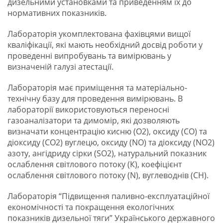
дизельними установками та приведенням їх до
нормативних показників.
Лабораторія укомплектована фахівцями вищої
кваліфікації, які мають необхідний досвід роботи у
проведенні випробувань та вимірювань у
визначеній галузі атестації.
Лабораторія має приміщення та матеріально-
технічну базу для проведення вимірювань. В
лабораторії використовуються переносні
газоаналізатори та димомір, які дозволяють
визначати концентрацію кисню (О2), оксиду (СО) та
діоксиду (СО2) вуглецю, оксиду (NO) та діоксиду (NO2)
азоту, ангідриду сірки (SO2), натуральний показник
ослаблення світлового потоку (К), коефіцієнт
ослаблення світлового потоку (N), вуглеводнів (СН).
Лабораторія “Підвищення паливно-експлуатаційної
економічності та покращення екологічних
показників дизельної тяги” Українського державного