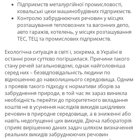
Підприємств металургійної промисловості,
ковальські цехи машинобудівних підприємств.
Контролю забруднюючих речовин у місцях
розташування тепловозних та вагонних депо,
авто гаражів, котелень, у місцях розташування
ТЕС, ТЕЦ та промислових підприємств.
Екологічна ситуація в світі і, зокрема, в Україні в
останні роки суттєво погіршилася. Причини такого
стану речей загальновідомі, однак найголовніша
серед них – безвідповідальність людини по
відношенню до навколишнього середовища. Одним
з проявів такого підходу є нормативи зборів за
забруднення природи, в той час як зараз виникла
необхідність перейти до пріоритетного вкладання
коштів не в усунення наслідків викидів шкідливих
речовин в природне середовище, а в зниженні або
навіть недопущенні цих викидів. Діюча лабораторія
сприяє вирішенню даних задач шляхом визначення
реальних викидів забруднюючих речовин