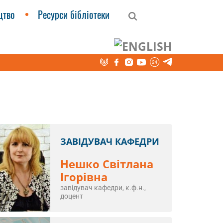
цтво
Ресурси бібліотеки
ЗАВІДУВАЧ КАФЕДРИ
Нешко Світлана
Ігорівна
завідувач кафедри, к.ф.н.,
доцент