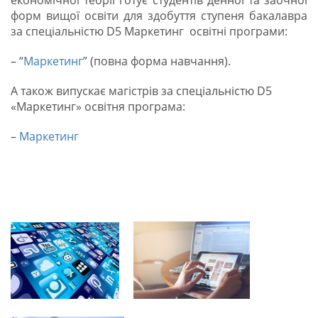
економічної теорії готує студентів денної та заочної
форм вищої освіти для здобуття ступеня бакалавра
за спеціальністю D5 Маркетинг освітні програми:
– “
Маркетинг
” (повна форма навчання).
А також випускає магістрів за спеціальністю D5
«Маркетинг» освітня програма:
–
Маркетинг