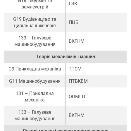
G18 Геодезія та
ГЗК
землеустрій
G19 Будівництво та
ПЦБ
цивільна інженерія
133 – Галузеве
БКГНМ
машинобудування
Теорія механізмів і машин
G9 Прикладна механіка
ТТСМ
G11 Машинобудування
ПТБКВМ
131 – Прикладна
ОПМГП
механіка
133 – Галузеве
БКГНМ
машинобудування
Деталі машин і основи конструювання