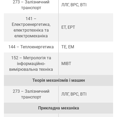
273 – Залізничний
ЛЛГ
,
ВРС
,
ВТІ
транспорт
141 –
Електроенергетика,
ЕТ
,
ЕРТ
електротехніка та
електромеханіка
144 – Теплоенергетика
ТЕ
,
ЕМ
152 – Метрологія та
інформаційно-
МІВТ
вимірювальна техніка
Теорія механізмів і машин
273 – Залізничний
ЛЛГ
,
ВРС
,
ВТІ
транспорт
Прикладна механіка