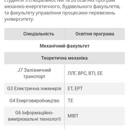
студенти 9 спеціальностей та 26 освітніх програм
механіко-енергетичного, будівельного факультетів,
та факультету управління процесами перевезень
університету.
Спеціальність
Освітня програма
Механічний факультет
Теоретична механіка
J7 Залізничний
ЛЛГ
,
ВРС
,
ВТІ
,
ЕЕ
транспорт
G3 Електрична інженерія
ЕТ
,
ЕРТ
G4 Енерговиробництво
ТЕ
G6 Інформаційно-
МІВТ
вимірювальні технології