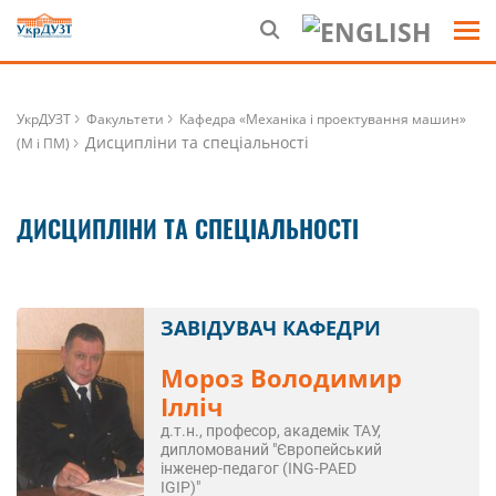
УкрДУЗТ
Факультети
Кафедра «Механіка і проектування машин»
Дисципліни та спеціальності
(М і ПМ)
ДИСЦИПЛІНИ ТА СПЕЦІАЛЬНОСТІ
ЗАВІДУВАЧ КАФЕДРИ
Мороз Володимир
Ілліч
д.т.н., професор, академік ТАУ,
дипломований "Європейський
інженер-педагог (ING-PAED
IGIP)"