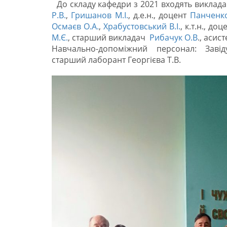
До складу кафедри з 2021 входять викладач
Р.В.
,
Гришанов М.І.
, д.е.н., доцент
Панченко
Осмаєв О.А.
,
Храбустовський В.І.
, к.т.н., до
М.Є.
, старший викладач
Рибачук О.В
., асис
Навчально-допоміжний персонал: Заві
старший лаборант Георгієва Т.В.