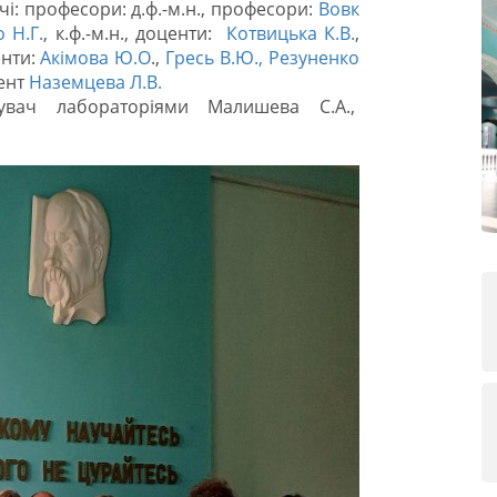
і: професори: д.ф.-м.н., професори:
Вовк
 Н.Г.
, к.ф.-м.н., доценти:
Котвицька К.В.
,
центи:
Акімова Ю.О
.,
Гресь В.Ю.,
Резуненко
тент
Наземцева Л.В.
дувач лабораторіями Малишева С.А.,