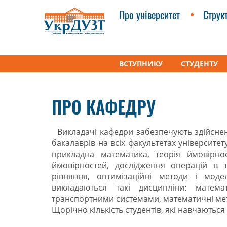
Про університет
Струк
ВСТУПНИКУ
СТУДЕНТУ
УкрДУЗТ
Факультети
Кафедра «Вища матема
ПРО КАФЕДРУ
Викладачі кафедри забезпечують здійснен
бакалаврів на всіх факультетах університет
прикладна математика, теорія ймовірнос
ймовірностей, дослідження операцій в т
рівняння, оптимізаційні методи і модел
викладаються такі дисципліни: матем
транспортними системами, математичні мето
Щoрічно кількість студентів, які навчаються