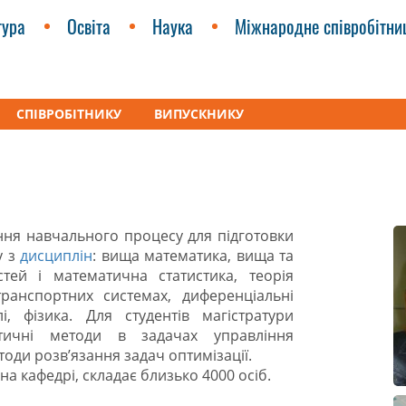
тура
Освіта
Наука
Міжнародне співробітни
СПІВРОБІТНИКУ
ВИПУСКНИКУ
тика та фізика»
Про кафедру
ня навчального процесу для підготовки
у з
дисциплін
: вища математика, вища та
тей і математична статистика, теорія
ранспортних системах, диференціальні
і, фізика. Для студентів магістратури
атичні методи в задачах управління
ди розв’язання задач оптимізації.
 на кафедрі, складає близько 4000 осіб.