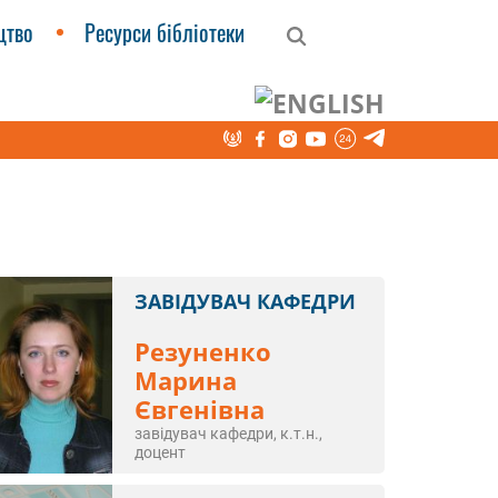
цтво
Ресурси бібліотеки
ЗАВІДУВАЧ КАФЕДРИ
Резуненко
Марина
Євгенівна
завідувач кафедри, к.т.н.,
доцент