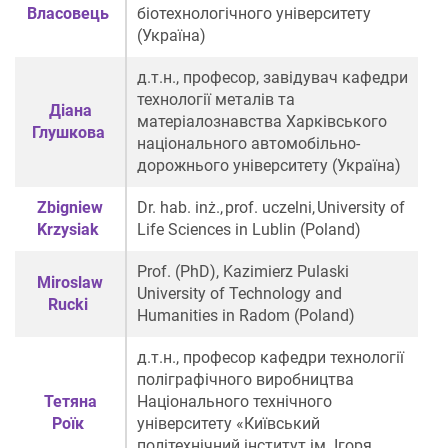
Власовець
біотехнологічного університету
(Україна)
д.т.н., професор, завідувач кафедри
технології металів та
Діана
матеріалознавства Харківського
Глушкова
національного автомобільно-
дорожнього університету (Україна)
Zbigniew
Dr. hab.
inż
., prof.
uczelni
, University of
Krzysiak
Life Sciences in Lublin
(
Poland
)
Prof.
(PhD)
,
Kazimierz Pulaski
Мiroslaw
University of Technology and
Rucki
Humanities in Radom
(
Poland
)
д.т.н., професор кафедри технології
поліграфічного виробництва
Тетяна
Національного технічного
Роїк
університету «Київський
політехнічний інститут ім. Ігоря