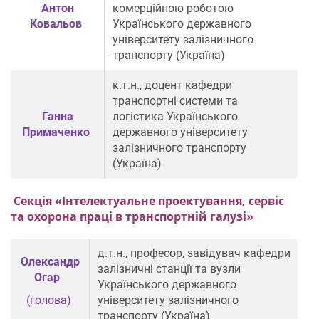
Антон
комерційною роботою
Ковальов
Українського державного
університету залізничного
транспорту (Україна)
к.т.н., доцент
кафедри
транспортні
системи
та
Ганна
логістика
Українського
Примаченко
державного
університету
залізничного
транспорту
(
Україна
)
Секція «
Інтелектуальне проектування, сервіс
та охорона праці в транспортній галузі
»
д.т.н., професор,
завідувач кафедри
Олександр
залізничні станції та вузли
Огар
Українського державного
(голова)
університету залізничного
транспорту (Україна)