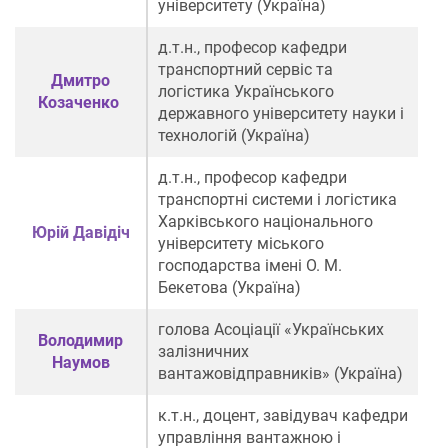
університету (Україна)
д.т.н., професор кафедри
транспортний сервіс та
Дмитро
логістика Українського
Козаченко
державного університету науки і
технологій (Україна)
д.т.н., професор кафедри
транспортні системи і логістика
Харківського національного
Юрій Давідіч
університету
міського
господарства імені О. М.
Бекетова (Україна)
голова Асоціації «Українських
Володимир
залізничних
Наумов
вантажовідправників» (Україна)
к.т.н., доцент, завідувач кафедри
управління вантажною і