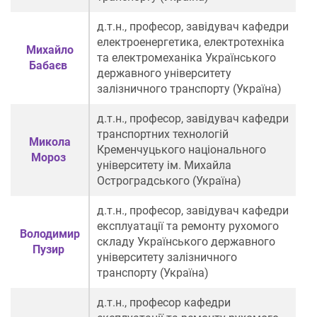
д.т.н., професор,
завідувач
кафедри
електроенергетика, електротехніка
Михайло
та електромеханіка Українського
Бабаєв
державного університету
залізничного транспорту (Україна)
д.т.н., професор, завідувач кафедри
транспортних технологій
Микола
Кременчуцького національного
Мороз
університету ім. Михайла
Остроградського
(Україна)
д.т.н., професор, завідувач кафедри
експлуатації та ремонту рухомого
Володимир
складу Українського державного
Пузир
університету залізничного
транспорту (Україна)
д.т.н., професор кафедри