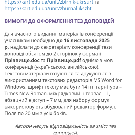
https://kart.edu.ua/unit/zbirnik-ukrsurt
та
https://kart.edu.ua/unit/zhurnal-ikszht
ВИМОГИ ДО ОФОРМЛЕННЯ ТЕЗ ДОПОВІДЕЙ
Для вчасного видання матеріалів конференції
учасникам необхідно
до 16 листопада 2025
р.
надіслати до секретаріату конференції тези
доповіді обсягом до 2 сторінок у форматі
Прізвище.doc
та
Прізвище.pdf
однією з мов
конференції (українською, англійською).
Текстові матеріали готуються та друкуються з
використанням текстових редакторів MS Word for
Windows, шрифт тексту має бути 14 пт, гарнітура –
Times New Roman, міжрядковий інтервал – 1,
абзацний відступ – 7 мм, для набору формул
використовують вбудований редактор формул.
Поля по 20 мм з усіх боків.
Автори несуть відповідальність за зміст тез
доповідей.