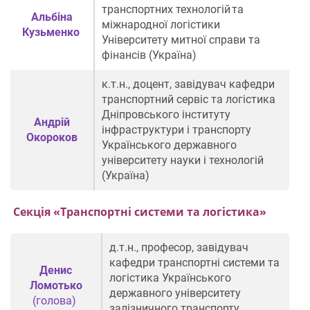
транспортних технологій та
Альбіна
міжнародної логістики
Кузьменко
Університету митної справи та
фінансів (Україна)
к.т.н., доцент, завідувач кафедри
транспортний сервіс та логістика
Дніпровського інституту
Андрій
інфраструктури і транспорту
Окороков
Українського державного
університету науки і технологій
(Україна)
Секція «Транспортні системи та логістика»
д.т.н., професор,
завідувач
кафедри транспортні системи та
Денис
логістика Українського
Ломотько
державного університету
(голова)
залізничного транспорту