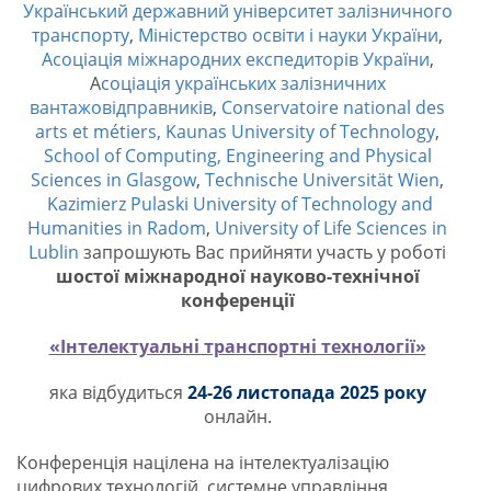
Український державний університет залізничного
транспорту
,
Міністерство освіти і науки України
,
Асоціація міжнародних експедиторів України
,
А
соціація українських залізничних
вантажовідправників
,
C
onservatoire
national
des
arts
et
m
é
tiers
,
Kaunas University of Technology
,
School
of
Computing
,
Engineering
and
Physical
Sciences
in
Glasgow
,
Technische
Universit
ä
t
Wien
,
K
azimierz
Pulaski
University
of
Technology
and
Humanities
in
Radom
,
University
of
Life
Sciences
in
Lublin
запрошують
Вас
прийняти
участь у роботі
шостої міжнародної науково-технічної
конференції
«Інтелектуальні транспортні технології»
яка відбудиться
24-26 листопада 2025 року
онлайн.
Конференція націлена на інтелектуалізацію
цифрових технологій, системне управління