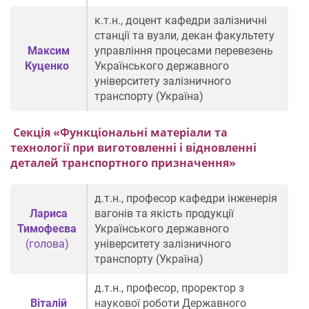
к.т.н., доцент кафедри залізничні
станції та вузли, декан факультету
Максим
управління процесами перевезень
Куценко
Українського державного
університету залізничного
транспорту (Україна)
Секція «
Функціональні матеріали та
технології при виготовленні і відновленні
деталей транспортного призначення
»
д.т.н., професор кафедри інженерія
Лариса
вагонів та якість продукції
Тимофеєва
Українського державного
(голова)
університету залізничного
транспорту (Україна)
д.т.н., професор, проректор з
Віталій
наукової роботи Державного