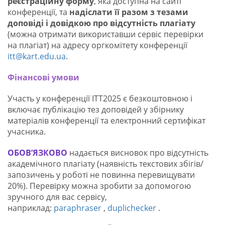
реєстраційну форму
, яка доступна на сайті
конференції, та
надіслати її разом з тезами
доповіді і довідкою про відсутність плагіату
(можна отримати використавши сервіс перевірки
на плагіат) на адресу оргкомітету конференції
itt@kart.edu.ua
.
Фінансові умови
Участь у конференції ІТТ2025 є безкоштовною і
включає публікацію тез доповідей у збірнику
матеріалів конференції та електронний сертифікат
учасника.
ОБОВ’ЯЗКОВО
надається висновок про відсутність
академічного плагіату (наявність текстових збігів/
запозичень у роботі не повинна перевищувати
20%). Перевірку можна зробити за допомогою
зручного для вас сервісу,
наприклад:
paraphraser
,
duplichecker
.