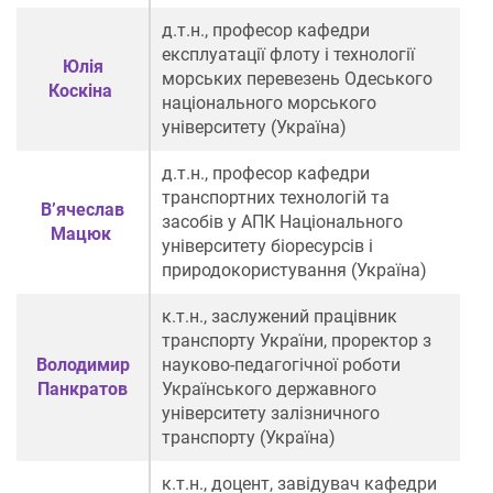
д.т.н., професор кафедри
експлуатації флоту і технології
Юлія
морських перевезень
Одеського
Коскіна
національного морського
університету (Україна)
д.т.н., професор
кафедри
транспортних
технологій
та
В’ячеслав
засобів
у АПК
Національного
Мацюк
університету біоресурсів і
природокористування (Україна)
к.т.н., заслужений працівник
транспорту України, проректор з
Володимир
науково-педагогічної роботи
Панкратов
Українського державного
університету залізничного
транспорту (Україна)
к.т.н., доцент, завідувач кафедри