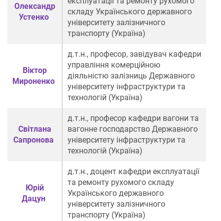
експлуатації та ремонту рухомого
Олександр
складу Українського державного
Устенко
університету залізничного
транспорту (Україна)
д.т.н., професор, завідувач кафедри
управління комерційною
Віктор
діяльністю залізниць Державного
Мироненко
університету інфраструктури та
технологій (Україна)
д.т.н.
,
професор
кафедри вагони та
Світлана
вагонне господарство Державного
Сапронова
університету інфраструктури та
технологій (Україна)
д.т.н., доцент кафедри експлуатації
та ремонту рухомого складу
Юрій
Українського державного
Дацун
університету залізничного
транспорту (Україна)