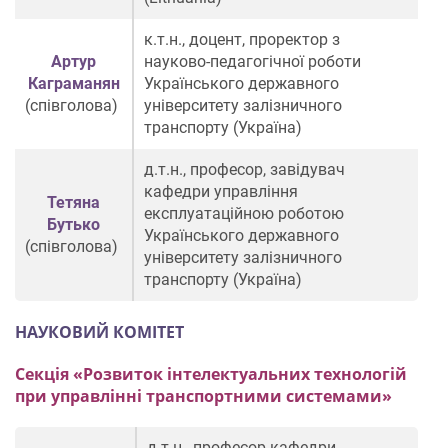
к.т.н., доцент, проректор з
Артур
науково-педагогічної роботи
Каграманян
Українського державного
(співголова)
університету залізничного
транспорту (Україна)
д.т.н., професор, завідувач
кафедри управління
Тетяна
експлуатаційною роботою
Бутько
Українського державного
(співголова)
університету залізничного
транспорту (Україна)
НАУКОВИЙ КОМІТЕТ
Секція «Розвиток інтелектуальних технологій
при управлінні транспортними системами»
д.т.н., професор кафедри