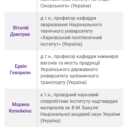
Сікорського» (Україна)
д.т.н., професор кафедри
зварювання Національного
Віталій
технічного університету
Дмитрик
«Харківський політехнічний
інститут» (Україна)
д.т.н., професор кафедри інженерія
вагонів та якість продукції
Едвін
Українського державного
Геворкян
університету залізничного
транспорту (Україна)
к.т.н., провідний науковий
співробітник Інституту надтвердих
Марина
матеріалів ім. В.М. Бакуля
Копейкіна
Національної академії наук України
(Україна)